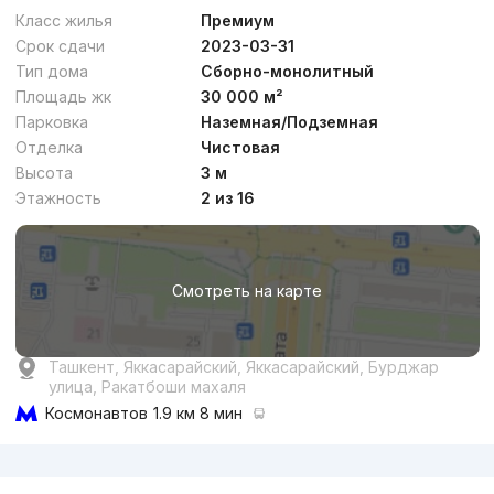
Комфорт
Класс жилья
Премиум
Срок сдачи
2023-03-31
Тип дома
Сборно-монолитный
Площадь жк
30 000 м²
Парковка
Наземная/Подземная
Отделка
Чистовая
от
28.1 млн
сум
/м²
Высота
3 м
Этажность
2 из 16
Сдан 2022
,
Ulugbekr
2к квартира, 50 м²
Смотреть на карте
+998 (90) 994...
Комфорт
Ташкент, Яккасарайский, Яккасарайский, Бурджар
улица, Ракатбоши махаля
Космонавтов
1.9 км 8 мин
Реклама