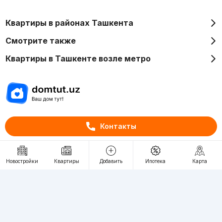
Квартиры в районах Ташкента
Смотрите также
Квартиры в Ташкенте возле метро
Отдел рекламы
Контакты
+998 (78) 113-20-86
+998 (93) 390-30-10
Пн-Пт. С 9:30 до 18:00
Новостройки
Квартиры
Добавить
Ипотека
Карта
RU
UZ
Контакты