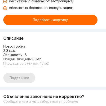
Расскажем о скидках от застройщика;
Абсолютно бесплатная консультация;
Подобрать квартиру
Описание
Новостройка
2 Этаж:
Этажность: 16
Общая Площадь: 50м2
Площадь со стенами 45 м2
Сан.узел: совмещённый
Состояние: предчистовая отделка
Отопление: Индивидуальный котёл для подачи горячей
Подробнее
воды и отопления в
Материал стен: кирпич
Электрика
Сантехника
Объявление заполнено не корректно?
интернет
Сообщите нам и мы разберёмся в проблеме
пожар безопасность
умный дом