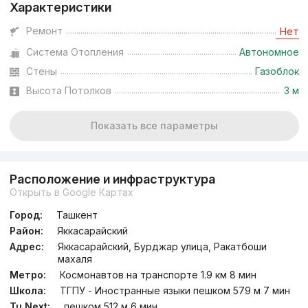
Характеристики
от
27.5 млн
сум
/м²
Ремонт
Нет
Система Отопления
Автономное
Сдан 2022
,
Ислом
2к квартира, 51 м²
Стены
Газоблок
Высота Потолков
3 м
+998 (99) 843...
Показать все параметры
Расположение и инфраструктура
Открыть в Google Картах
Город:
Ташкент
Район:
Яккасарайский
Адрес:
Яккасарайский, Бурджар улица, Ракатбоши
махаля
Метро:
Космонавтов на транспорте 1.9 км 8 мин
Школа:
ТГПУ - Иностранные языки пешком 579 м 7 мин
Тц Next:
пешком 512 м 6 мин