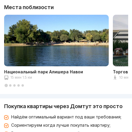
Места поблизости
Национальный парк Алишера Навои
Торгово
15 мин 1.5 км
10 мин 
Покупка квартиры через Домтут это просто
Найдём оптимальный вариант под ваши требования;
Сориентируем когда лучше покупать квартиру;