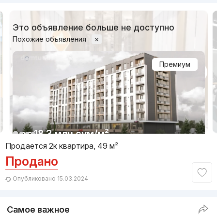
Это объявление больше не доступно
Похожие объявления
×
Премиум
1/18
от
18.3 млн
сум
/м²
Продается 2к квартира, 49 м²
Продано
Сдача 4кв 2026
,
Great House
ЖК «Novza Residence»
Опубликовано 15.03.2024
+998 (99) 713...
Самое важное