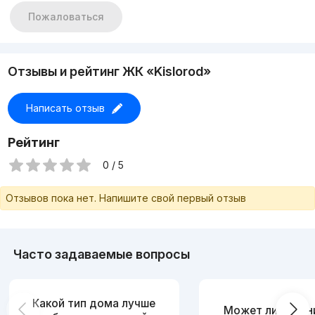
двери сенсорные
Пожаловаться
окна витражные
конвекторы+
установлен домофон
Система умного дома
Отзывы и рейтинг ЖК «Kislorod»
Распознавания лица
2 спортзала на 1ом этаже:
Мужской и женский
Написать отзыв
Двор с летней кухней для жителей
Конфференц холл для встреч
Отдельное Лобби для гостей
Рейтинг
Охрана
2 Парковки
0 / 5
Подземная +наземная
2 двора 2 детских площадки:
Отзывов пока нет. Напишите свой первый отзыв
Двор у речки
+ двор с внутренней стороны
Комплекс омывается рекой
С 2ух сторон + большие деревья
Идеальное
Часто задаваемые вопросы
Тихое место для семьи !
Какой тип дома лучше
Может ли измен