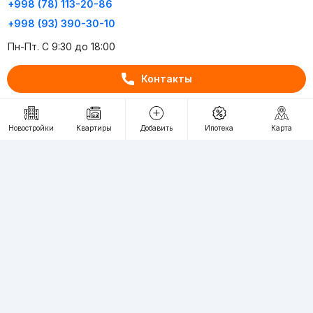
+998 (78) 113-20-86
+998 (93) 390-30-10
Пн-Пт. С 9:30 до 18:00
Контакты
RU
UZ
Контакты
Новостройки
Квартиры
Добавить
Ипотека
Карта
О проекте
Проект компании Webnow ©
Условия использования
Политика конфиденциальности
Публичная оферта
Учредитель:
"WEBNOW" MChJ
Адрес:
Toshkent shahri, A.Qahhor ko'chasi, 47-uy