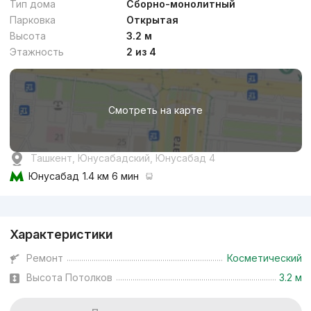
Тип дома
Сборно-монолитный
Парковка
Открытая
Высота
3.2 м
Этажность
2 из 4
от
15.8 млн
сум
/м²
Смотреть на карте
Сдан 2023
,
Левон
4к квартира, 154 м²
Ташкент, Юнусабадский, Юнусабад 4
+998 (95) 888...
Юнусабад
1.4 км 6 мин
Реклама
Бизнес
Характеристики
Ремонт
Косметический
Высота Потолков
3.2 м
от
30.1 млн
сум
/м²