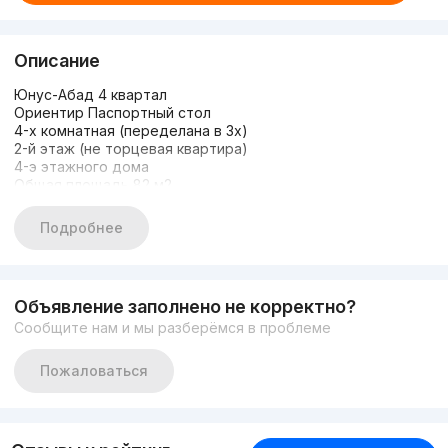
Описание
Юнус-Абад 4 квартал
Ориентир Паспортный стол
4-х комнатная (переделана в 3х)
2-й этаж (не торцевая квартира)
4-э этажного дома
Общая площадь 82 м2
Состояние среднее
Санузел раздельный
Подробнее
Рядом находится:
2 школы: 220 и 302 школы
Садики
Объявление заполнено не корректно?
Рынок Универсам
Сообщите нам и мы разберёмся в проблеме
Кинотеатр Азиа
Ресторан
Кафе
Пожаловаться
Аптеки
Магазины
Остановка