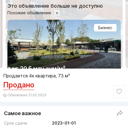
Это объявление больше не доступно
Похожие объявления
×
Бизнес
1/6
от
20.5 млн
сум
/м²
Продается 4к квартира, 73 м²
Продано
Сдан 2023
,
Григорий
4к квартира, 131 м²
Обновлено 21.02.2023
+998 (91) 006...
Самое важное
Бизнес
Срок сдачи
2023-01-01