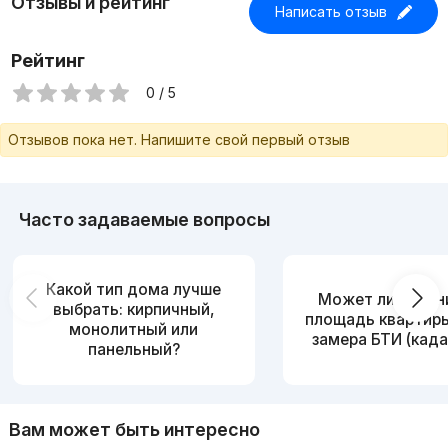
Отзывы и рейтинг
Цена 72500$ торг уместен
Написать отзыв
Телевон ☎️ +998910132346 Руслан
Рейтинг
https://t.me/UnusobadNEDVIJEMOST
0 / 5
Отзывов пока нет. Напишите свой первый отзыв
Часто задаваемые вопросы
Какой тип дома лучше
Может ли измен
выбрать: кирпичный,
площадь квартир
монолитный или
замера БТИ (када
панельный?
Вам может быть интересно