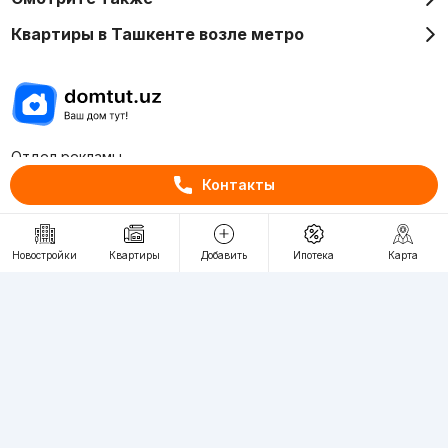
Квартиры в Ташкенте возле метро
Отдел рекламы
+998 (78) 113-20-86
Контакты
+998 (93) 390-30-10
Пн-Пт. С 9:30 до 18:00
Новостройки
Квартиры
Добавить
Ипотека
Карта
RU
UZ
Контакты
О проекте
Проект компании Webnow ©