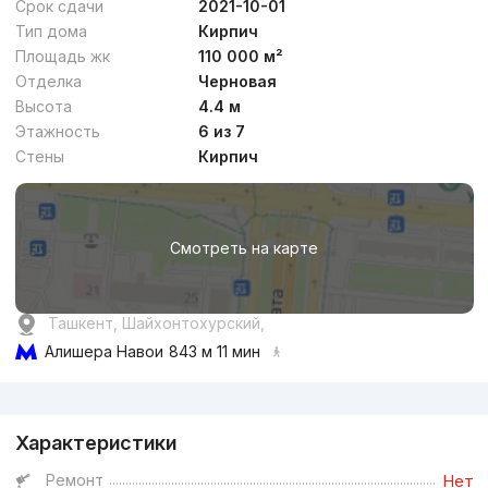
Срок сдачи
2021-10-01
Тип дома
Кирпич
Площадь жк
110 000 м²
Отделка
Черновая
Высота
4.4 м
от
17.3 млн
сум
/м²
Этажность
6 из 7
Стены
Кирпич
Сдан
,
Dilnoza
2к квартира, 60 м²
Смотреть на карте
+998 (95) 811...
Ташкент, Шайхонтохурский,
Алишера Навои
843 м 11 мин
Реклама
Характеристики
от
17.9 млн
сум
/м²
Ремонт
Нет