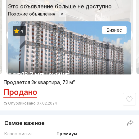
Это объявление больше не доступно
Похожие объявления
×
Бизнес
4
1/13
от
18.3 млн
сум
/м²
Продается 2к квартира, 72 м²
Продано
Сдан 2023
,
Uzbegim Development
ЖК «Chaqar»
Опубликовано 07.02.2024
+998 (55) 500...
Самое важное
Класс жилья
Премиум