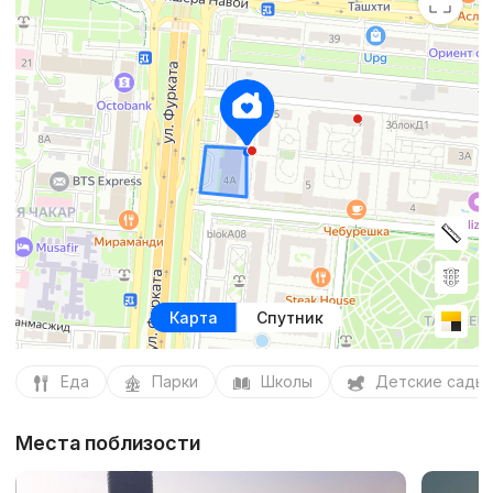
Карта
Спутник
Еда
Парки
Школы
Детские сады
Места поблизости