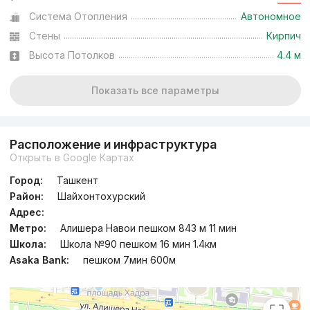
Система Отопления
Автономное
Сдан
,
Rieltor15
Стены
Кирпич
2к квартира, 58 м²
Высота Потолков
4.4 м
+998 (78) 113...
Показать все параметры
Расположение и инфраструктура
Открыть в Google Картах
Город:
Ташкент
Район:
Шайхонтохурский
Адрес:
Метро:
Алишера Навои пешком 843 м 11 мин
Школа:
Школа №90 пешком 16 мин 1.4км
Asaka Bank:
пешком 7мин 600м