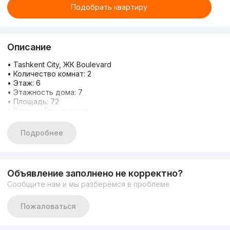
Подобрать квартиру
Описание
• Tashkent City, ЖК Boulevard
• Количество комнат: 2
• Этаж: 6
• Этажность дома: 7
• Площадь: 72
• Ремонт: Евроремонт
• Планировка: Раздельная
• Санузел: 2
Подробнее
Плюсы квартиры:
+ Сантехника Ghore
+ Кондиционеры (Чиллер)
+ Отоплении напольные
Объявление заполнено не корректно?
• Цена: 210 000 $
Сообщите нам и мы разберёмся в проблеме
• ТЕЛ : +998 94 007 01 08 Сухроб
Пожаловаться