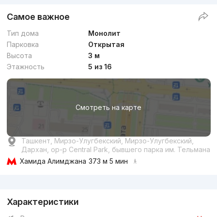
Самое важное
Тип дома
Монолит
Парковка
Открытая
Высота
3 м
Этажность
5 из 16
Смотреть на карте
Ташкент, Мирзо-Улугбекский, Мирзо-Улугбекский,
Дархан, ор-р Central Park, бывшего парка им. Тельмана
Хамида Алимджана
373 м 5 мин
Реклама
Характеристики