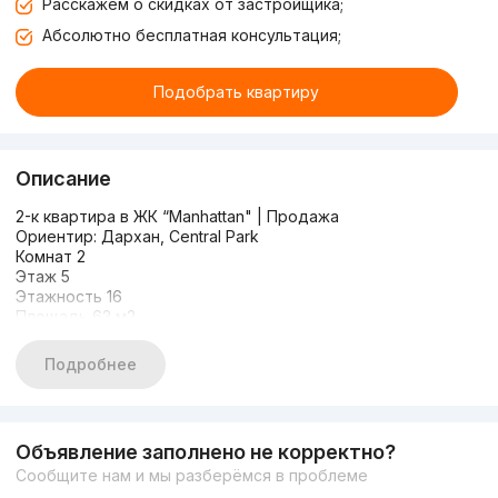
Расскажем о скидках от застройщика;
Абсолютно бесплатная консультация;
Подобрать квартиру
Описание
2-к квартира в ЖК “Manhattan" | Продажа
Ориентир: Дархан, Central Park
Комнат 2
Этаж 5
Этажность 16
Площадь 62 м2
Черновая отделка
Раздельная планировка
Подробнее
Два балкона, окна во двор
Цена: 100 000 у.е.
Объявление заполнено не корректно?
Сообщите нам и мы разберёмся в проблеме