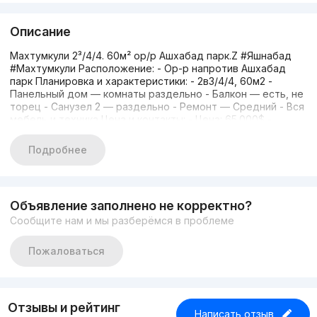
Описание
Махтумкули 2³/4/4. 60м² ор/р Ашхабад парк.Z #Яшнабад
#Махтумкули Расположение: - Ор-р напротив Ашхабад
парк Планировка и характеристики: - 2в3/4/4, 60м2 -
Панельный дом — комнаты раздельно - Балкон — есть, не
торец - Санузел 2 — раздельно - Ремонт — Средний - Вся
мебель и техника Цена и контакты: - Цена: 65.000$ -
+998874257757 Зарина
Подробнее
Объявление заполнено не корректно?
Сообщите нам и мы разберёмся в проблеме
Пожаловаться
Отзывы и рейтинг
Написать отзыв