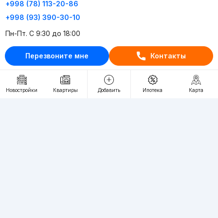
+998 (78) 113-20-86
+998 (93) 390-30-10
Пн-Пт. С 9:30 до 18:00
Перезвоните мне
Контакты
RU
UZ
Контакты
Новостройки
Квартиры
Добавить
Ипотека
Карта
О проекте
Проект компании Webnow ©
Условия использования
Политика конфиденциальности
Публичная оферта
Учредитель:
"WEBNOW" MChJ
Адрес:
Toshkent shahri, A.Qahhor ko'chasi, 47-uy