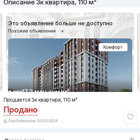
Описание 3к квартира, 110 м²
Это объявление больше не доступно
Похожие объявления
×
Комфорт
1/8
от
17.2 млн
сум
/м²
Продается 3к квартира, 110 м²
Продано
Сдача 1кв 2027
,
General Construction
ЖК «Afsona Residense»
Опубликовано 20.03.2024
+998 (98) 977...