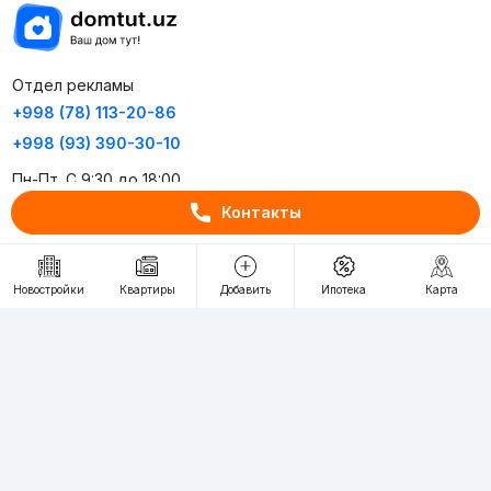
Отдел рекламы
+998 (78) 113-20-86
+998 (93) 390-30-10
Пн-Пт. С 9:30 до 18:00
Контакты
RU
UZ
Новостройки
Квартиры
Добавить
Ипотека
Карта
Контакты
О проекте
Проект компании Webnow ©
Условия использования
Политика конфиденциальности