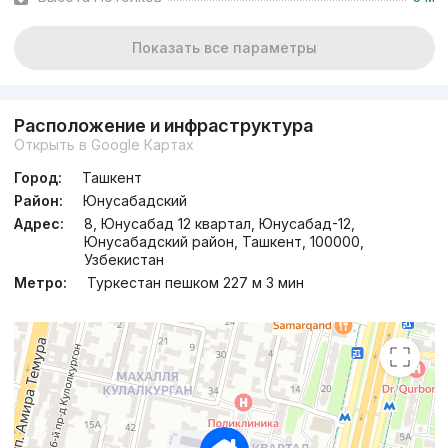
от
11.1 млн
сум
/м²
Показать все параметры
Сдан
,
Bobur2
3к квартира, 88 м²
Расположение и инфраструктура
Открыть в Google Картах
+998 (93) 801...
Город:
Ташкент
Район:
Юнусабадский
Адрес:
8, Юнусaбад 12 квартал, Юнусабад-12,
Юнусабадский район, Ташкент, 100000,
Узбекистан
Метро:
Туркестан пешком 227 м 3 мин