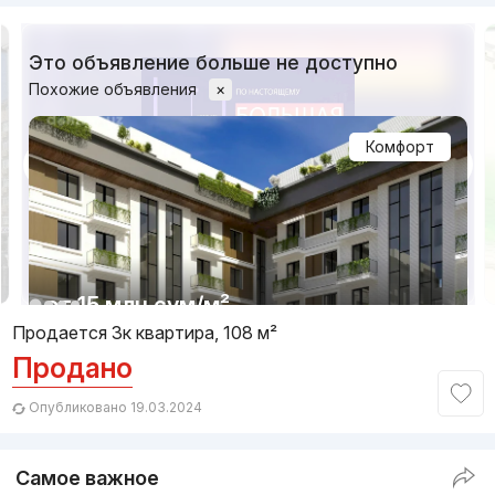
Это объявление больше не доступно
Похожие объявления
×
Комфорт
1/7
от
15 млн
сум
/м²
Продается 3к квартира, 108 м²
Продано
Сдан 2025
,
Parkent Gardens
ЖК «Parkent Gardens»
Опубликовано 19.03.2024
+998 (78) 113...
Самое важное