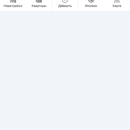
RU
UZ
Новостройки
Квартиры
Добавить
Ипотека
Карта
Контакты
О проекте
Проект компании Webnow ©
Условия использования
Политика конфиденциальности
Публичная оферта
Учредитель:
"WEBNOW" MChJ
Адрес:
Toshkent shahri, A.Qahhor ko'chasi, 47-uy
Регистрация электронного СМИ:
1649
Квартиры в новостройках Ташкента пользуются большим спросом,
вы можете разместить на нашем сайте неограниченное количество