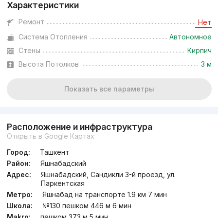
Характеристики
Ремонт
Нет
Система Отопления
Автономное
Стены
Кирпич
Высота Потолков
3 м
Показать все параметры
Расположение и инфраструктура
Открыть в Google Картах
Город:
Ташкент
Район:
Яшнабадский
Адрес:
Яшнабадский, Сандикли 3-й проезд, ул.
Паркентская
Метро:
Яшнабад на транспорте 1.9 км 7 мин
Школа:
№130 пешком 446 м 6 мин
Makro:
пешком 373 м 5 мин