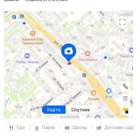
Карта
Спутник
Еда
Парки
Школы
Детские сады