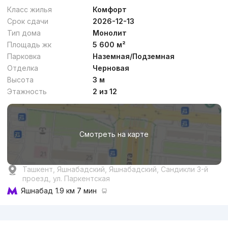
Комфорт
Класс жилья
Комфорт
Срок сдачи
2026-12-13
Тип дома
Монолит
Площадь жк
5 600 м²
Парковка
Наземная/Подземная
Отделка
Черновая
от
19.1 млн
сум
/м²
Высота
3 м
Этажность
2 из 12
Сдан 2022
,
Danat
3к квартира, 83 м²
Смотреть на карте
+998 (90) 176...
Ташкент, Яшнабадский, Яшнабадский, Сандикли 3-й
проезд, ул. Паркентская
Яшнабад
1.9 км 7 мин
Реклама