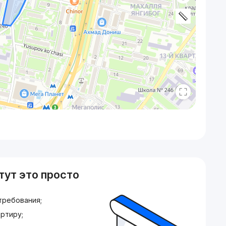
тут это просто
требования;
ртиру;