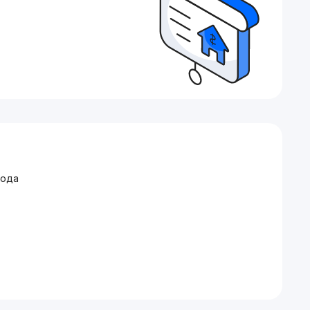
рода
етро Минор ,Ц6, Малика Базар, ЖК Poytaxt Gavhari,
5, Японский сад, International Hotel Tashkent.
д, Шахристан метро, Дисней ленд, Бодомзор, Ц4,Ц5.