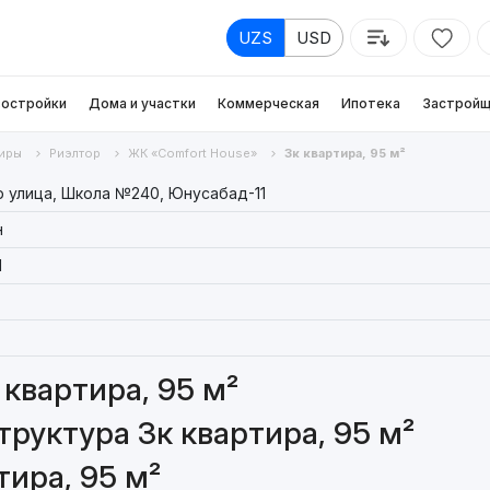
UZS
USD
остройки
Дома и участки
Коммерческая
Ипотека
Застройщ
иры
Риэлтор
ЖК «Comfort House»
3к квартира, 95 м²
 улица, Школа №240, Юнусабад-11
н
1
квартира, 95 м²
руктура 3к квартира, 95 м²
тира, 95 м²