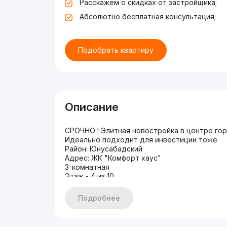
Расскажем о скидках от застройщика;
Абсолютно бесплатная консультация;
Подобрать квартиру
Описание
СРОЧНО ! Элитная новостройка в центре го
Идеально подходит для инвестиции тоже
Район: Юнусабадский
Адрес: ЖК "Комфорт хаус"
3-комнатная
Этаж - 4 из 10
Площадь - 95 м2
Цена 130000 у.е
Подробнее
Мечеть Минор, Телебашня, Шахристанский, М
Мега-планет, ЖК Казахстан, Алайский рынок, Ц-
Мега Планет савдо маркази, метро Юнусобо