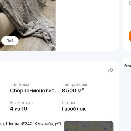
1/6
Рек
Тип дома
Площадь жк
Сборно-монолитный
8 500 м²
Этажность
Стены
4 из 10
Газоблок
ца, Школа №240, Юнусабад-11