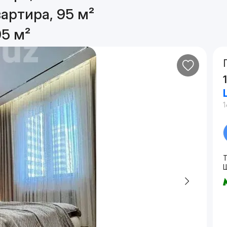
артира, 95 м²
95 м²
1