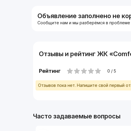
Звоните, имеются альтернативные варианты 
Моб : +998.99 543 .03.33
( ТЕЛЕГРАМ: 24/7 )
Объявление заполнено не ко
С уважением Рамзиддин
Сообщите нам и мы разберёмся в проблеме
Эксперт рынка
Отзывы и рейтинг ЖК «Comfo
Рейтинг
0 / 5
Отзывов пока нет. Напишите свой первый о
Часто задаваемые вопросы