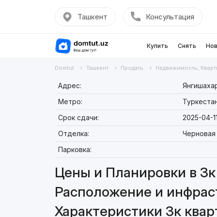
Ташкент
Консультация
Купить
Снять
Нов
Domtut
Ташкент
Продать
Недвижимость, Кварт
Адрес:
Янгишахар
Метро:
Туркеста
Срок сдачи:
2025-04-1
Отделка:
Черновая
Парковка:
Цены и Планировки в 3к 
Расположение и инфраст
Характеристики 3к квар