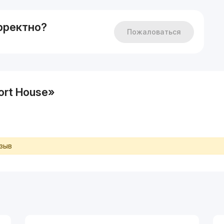
в базе более 10.000 объектов по городу!
рректно?
Пожаловаться
rt House»
тзыв