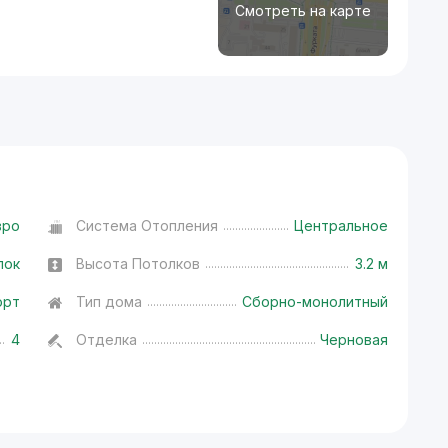
Смотреть на карте
вро
Система Отопления
Центральное
лок
Высота Потолков
3.2 м
орт
Тип дома
Сборно-монолитный
4
Отделка
Черновая