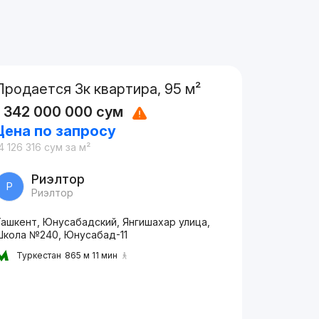
Продается 3к квартира, 95 м²
1 342 000 000
сум
Цена по запросу
4 126 316
сум
за м²
Риэлтор
Р
Риэлтор
Ташкент, Юнусабадский, Янгишахар улица,
Школа №240, Юнусабад-11
Туркестан
865 м 11 мин