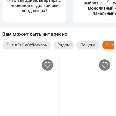
Что выгоднее: квартира с
выбрать: кирпи
черновой отделкой или
монолитный 
«под ключ»?
панельный
Вам может быть интересно
Еще в ЖК «Oz'Makon»
Рядом
По цене
Еще 