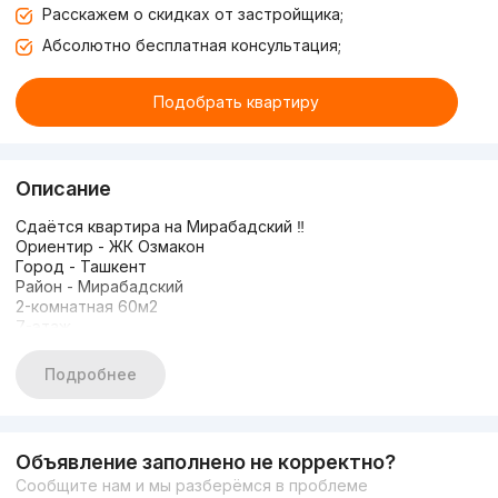
Расскажем о скидках от застройщика;
Абсолютно бесплатная консультация;
Подобрать квартиру
Описание
Сдаётся квартира на Мирабадский ‼️
Ориентир - ЖК Озмакон
Город - Ташкент
Район - Мирабадский
2-комнатная 60м2
7-этаж
16-этажка
Услуги 5️⃣0️⃣ % с первого месяца от стоимости квартиры
Подробнее
Объявление заполнено не корректно?
Сообщите нам и мы разберёмся в проблеме