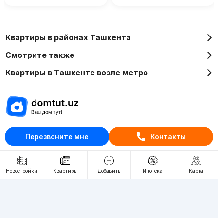
Квартиры в районах Ташкента
Смотрите также
Квартиры в Ташкенте возле метро
Отдел рекламы
Перезвоните мне
Контакты
+998 (78) 113-20-86
+998 (93) 390-30-10
Новостройки
Квартиры
Добавить
Ипотека
Карта
Пн-Пт. С 9:30 до 18:00
RU
UZ