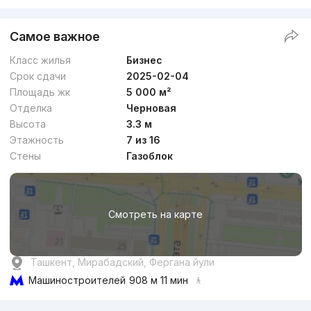
Самое важное
Класс жилья
Бизнес
Срок сдачи
2025-02-04
Площадь жк
5 000 м²
Отделка
Черновая
Высота
3.3 м
Этажность
7 из 16
Стены
Газоблок
Смотреть на карте
Ташкент, Мирабадский, Фергана йули
Машиностроителей
908 м 11 мин
Реклама