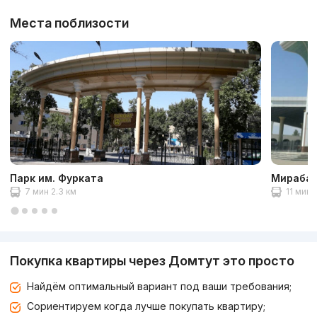
Места поблизости
Парк им. Фурката
Мирабад
7 мин 2.3 км
11 мин 
Покупка квартиры через Домтут это просто
Найдём оптимальный вариант под ваши требования;
Сориентируем когда лучше покупать квартиру;