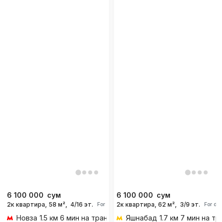
6 100 000
сум
6 100 000
сум
2к квартира, 58 м²,
4/16 эт.
2к квартира, 62 м²,
3/9 эт.
For days
For da
Новза
1.5 км 6 мин на транспорте
Яшнабад
1.7 км 7 мин на т