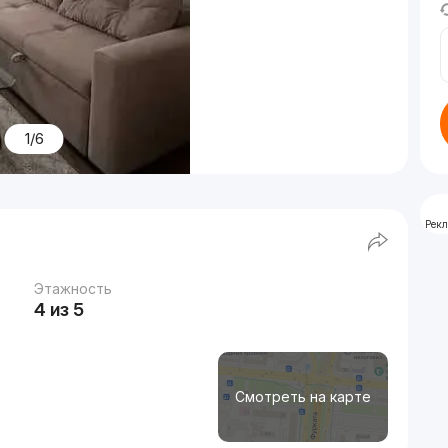
1/6
Рек
Этажность
4 из 5
Смотреть на карте