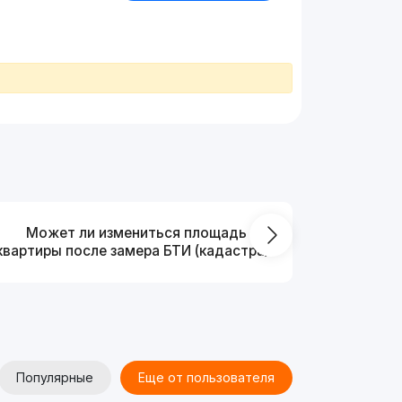
Может ли измениться площадь
На ка
квартиры после замера БТИ (кадастра)?
Популярные
Еще от пользователя