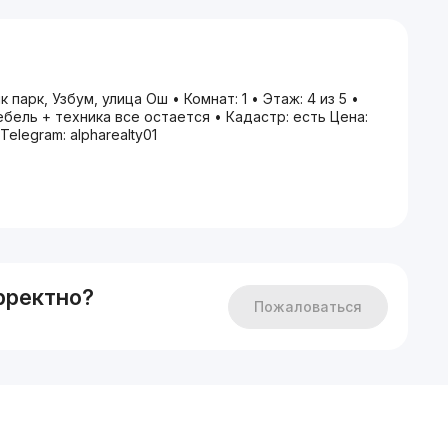
парк, Узбум, улица Ош • Комнат: 1 • Этаж: 4 из 5 •
бель + техника все остается • Кадастр: есть Цена:
elegram: alpharealty01
рректно?
Пожаловаться