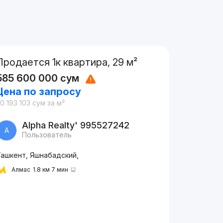
Продается 1к квартира, 29 м²
585 600 000
сум
Цена по запросу
0 193 103
сум
за м²
Alpha Realty' 995527242
A
Пользователь
Ташкент, Яшнабадский,
Алмас
1.8 км 7 мин