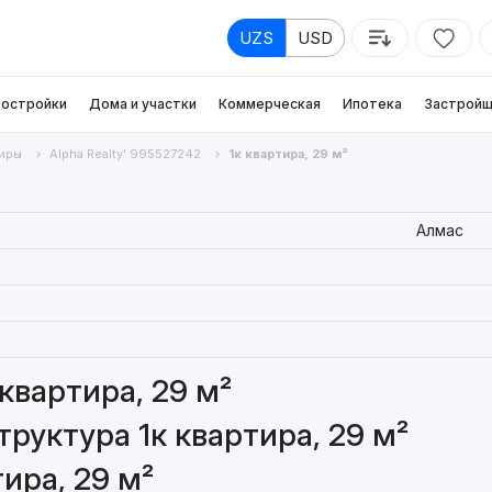
UZS
USD
остройки
Дома и участки
Коммерческая
Ипотека
Застройщ
иры
Alpha Realty' 995527242
1к квартира, 29 м²
Алмас
квартира, 29 м²
руктура 1к квартира, 29 м²
ира, 29 м²