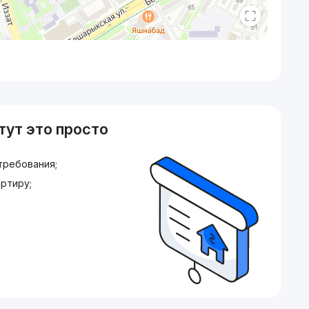
тут это просто
требования;
ртиру;