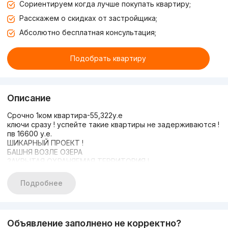
Сориентируем когда лучше покупать квартиру;
Расскажем о скидках от застройщика;
Абсолютно бесплатная консультация;
Подобрать квартиру
Описание
Срочно 1ком квартира-55,322у.е
ключи сразу ! успейте такие квартиры не задерживаются !
пв 16600 у.е.
ШИКАРНЫЙ ПРОЕКТ !
БАШНЯ ВОЗЛЕ ОЗЕРА
ЗАКРЫТАЯ ОХРАНЯЕМАЯ ТЕРРИТОРИЯ !
1ком. квартира -45,75м/кв
этаж - 5/9
Подробнее
ЦЕНА - 55,322у.е
Яшнабадский район
+998938019905 Рушана
ID: 63598659
Объявление заполнено не корректно?