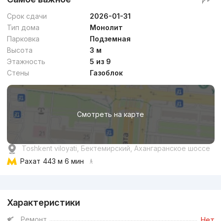
Срок сдачи
2026-01-31
Тип дома
Монолит
Парковка
Подземная
Высота
3 м
Этажность
5 из 9
Стены
Газоблок
Смотреть на карте
Toshkent viloyati, Бектемирский, Ахангаранское шоссе
Рахат
443 м 6 мин
Реклама
Характеристики
Ремонт
Нет