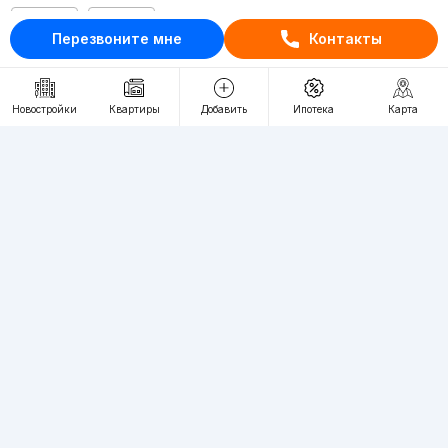
RU
UZ
Перезвоните мне
Контакты
Контакты
Новостройки
Квартиры
Добавить
Ипотека
Карта
О проекте
Проект компании Webnow ©
Условия использования
Политика конфиденциальности
Публичная оферта
Учредитель:
"WEBNOW" MChJ
Адрес:
Toshkent shahri, A.Qahhor ko'chasi, 47-uy
Регистрация электронного СМИ:
1649
Квартиры в новостройках Ташкента пользуются большим спросом,