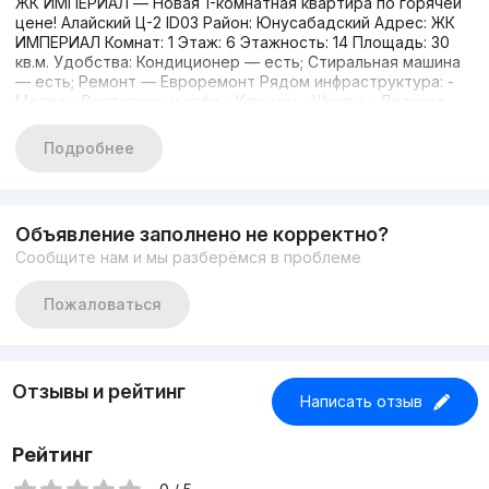
ЖК ИМПЕРИАЛ — Новая 1-комнатная квартира по горячей
цене! Алайский Ц-2 ID03 Район: Юнусабадский Адрес: ЖК
ИМПЕРИАЛ Комнат: 1 Этаж: 6 Этажность: 14 Площадь: 30
кв.м. Удобства: Кондиционер — есть; Стиральная машина
— есть; Ремонт — Евроремонт Рядом инфраструктура: -
Метро - Рестораны и кафе - Клиники - Школы - Детские
сады - Супермаркеты и магазины в шаговой доступности
Звоните, есть альтернативы! В базе более 5000 объектов
Подробнее
по городу Ташкент. Моб: +998 99 789 03 33 Телеграм 24/7
С уважением, Жавохир Эксперт по недвижимости
Объявление заполнено не корректно?
Сообщите нам и мы разберёмся в проблеме
Пожаловаться
Отзывы и рейтинг
Написать отзыв
Рейтинг