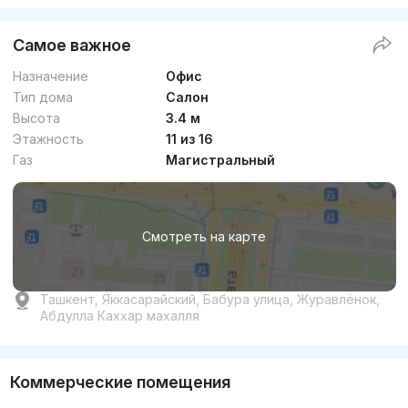
Самое важное
Назначение
Офис
Тип дома
Салон
Высота
3.4 м
Этажность
11 из 16
Газ
Магистральный
Смотреть на карте
Ташкент, Яккасарайский, Бабура улица, Журавлёнок,
Абдулла Каххар махалля
Коммерческие помещения