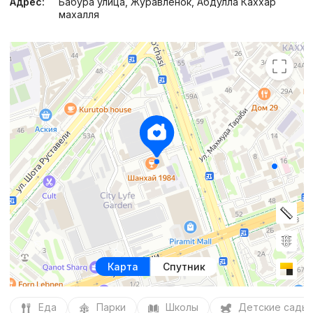
Адрес:
Бабура улица, Журавлёнок, Абдулла Каххар
махалля
Карта
Спутник
Еда
Парки
Школы
Детские сады