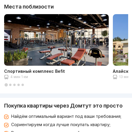
Места поблизости
Спортивный комплекс Befit
Алайски
4 мин 1 км
13 мин 
Покупка квартиры через Домтут это просто
Найдём оптимальный вариант под ваши требования;
Сориентируем когда лучше покупать квартиру;