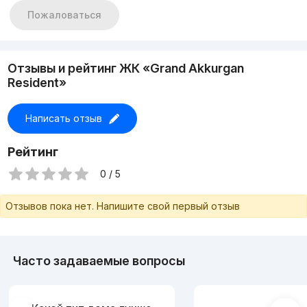
нижнем уровне находится цокольный этаж.
Пожаловаться
2я линия
Цена-450 000$
+998917878883
Отзывы и рейтинг ЖК «Grand Akkurgan
Resident»
Написать отзыв
Рейтинг
0 / 5
Отзывов пока нет. Напишите свой первый отзыв
Часто задаваемые вопросы