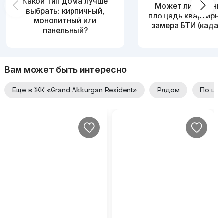
Какой тип дома лучше
Может ли измен
выбрать: кирпичный,
площадь квартир
монолитный или
замера БТИ (када
панельный?
Вам может быть интересно
Еще в ЖК «Grand Akkurgan Resident»
Рядом
По ц