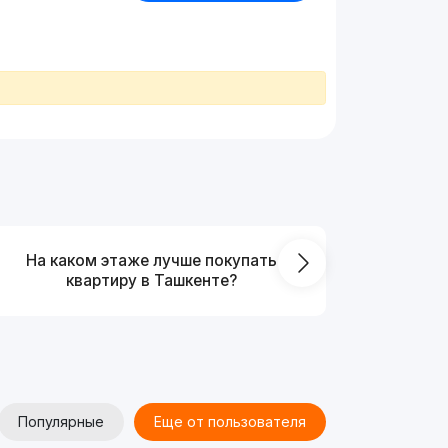
На каком этаже лучше покупать
Что выг
квартиру в Ташкенте?
от
Популярные
Еще от пользователя