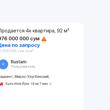
Продается 4к квартира, 92 м²
976 000 000
сум
Цена по запросу
0 608 696
сум
за м²
Rustam
R
Пользователь
Ташкент, Мирзо-Улугбекский,
Буюк Ипак Йули
1.8 км 7 мин