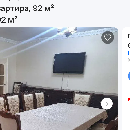
артира, 92 м²
92 м²
1