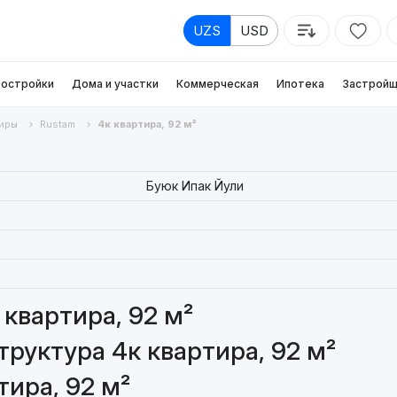
UZS
USD
остройки
Дома и участки
Коммерческая
Ипотека
Застройщ
иры
Rustam
4к квартира, 92 м²
Буюк Ипак Йули
квартира, 92 м²
руктура 4к квартира, 92 м²
тира, 92 м²