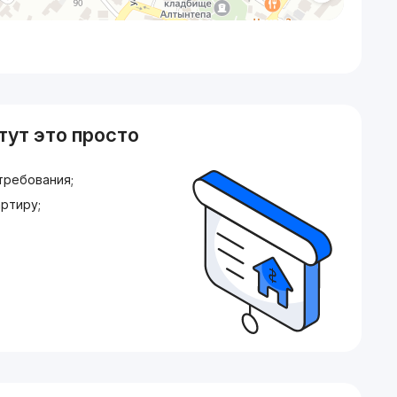
тут это просто
требования;
ртиру;