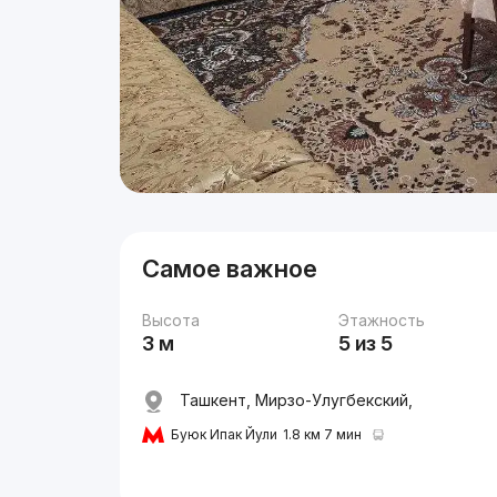
Самое важное
Высота
Этажность
3 м
5 из 5
Ташкент, Мирзо-Улугбекский,
Буюк Ипак Йули
1.8 км 7 мин