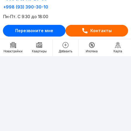
+998 (93) 390-30-10
Пн-Пт. С 9:30 до 18:00
Перезвоните мне
Контакты
RU
UZ
Контакты
Новостройки
Квартиры
Добавить
Ипотека
Карта
О проекте
Проект компании Webnow ©
Условия использования
Политика конфиденциальности
Публичная оферта
Учредитель:
"WEBNOW" MChJ
Адрес:
Toshkent shahri, A.Qahhor ko'chasi, 47-uy