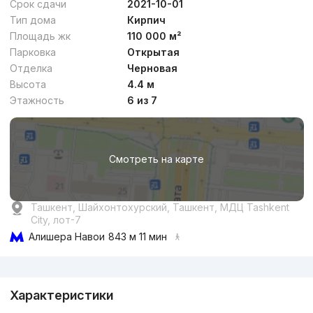
Срок сдачи
2021-10-01
Тип дома
Кирпич
Площадь жк
110 000 м²
Парковка
Открытая
Отделка
Черновая
от
19.8 млн
сум
/м²
Высота
4.4 м
Этажность
6 из 7
Сдан
,
Muzafar
4-xonali kvartira, 142 m²
Смотреть на карте
+998 (99) 879...
Ташкент, Шайхонтохурский, Ташкент, МДЦ Tashkent
City, лот-7
Алишера Навои
843 м 11 мин
Реклама
Характеристики
от
14.2 млн
сум
/м²