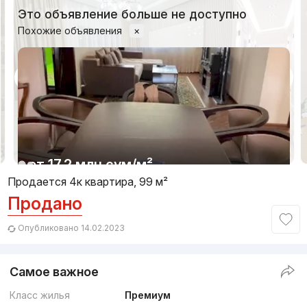
Это объявление больше не доступно
Похожие объявления
×
1/13
от
17.2 млн
сум
/м²
Продается 4к квартира, 99 м²
Продано
Сдан
,
Vlad3
4-xonali kvartira, 85 m²
Опубликовано 14.02.2023
+998 (94) 674...
Самое важное
Класс жилья
Премиум