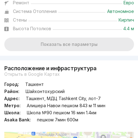
Ремонт
Евро
Система Отопления
Автономное
Сдан
,
Sherzod2
4-xonali kvartira, 100 m²
Стены
Кирпич
Высота Потолков
4.4 м
+998 (90) 983...
Показать все параметры
Расположение и инфраструктура
Открыть в Google Картах
Город:
Ташкент
Район:
Шайхонтохурский
Адрес:
Ташкент, МДЦ Tashkent City, лот-7
Метро:
Алишера Навои пешком 843 м 11 мин
Школа:
Школа №90 пешком 16 мин 1.4км
Asaka Bank:
пешком 7мин 600м