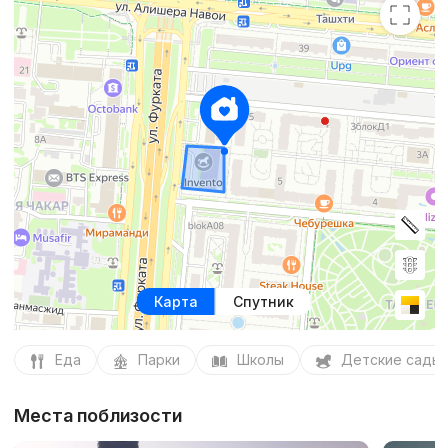
Карта
Спутник
Еда
Парки
Школы
Детские сады
Места поблизости