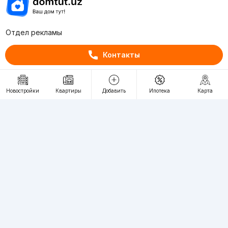
Отдел рекламы
+998 (78) 113-20-86
Контакты
+998 (93) 390-30-10
Пн-Пт. С 9:30 до 18:00
Новостройки
Квартиры
Добавить
Ипотека
Карта
RU
UZ
Контакты
О проекте
Проект компании Webnow ©
Условия использования
Политика конфиденциальности
Публичная оферта