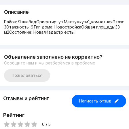
Описание
Район: ЯшнабадОриентир: ул Махтумкули1_комнатнаяЭтаж:
3Этажность: 9Тип дома: НовостройкаОбщая площадь:33
м2Состояние: НоваяКадастр есть!
Объявление заполнено не корректно?
Сообщите нам и мы разберёмся в проблеме
Пожаловаться
Отзывы и рейтинг
Написать отзыв
Рейтинг
0 / 5