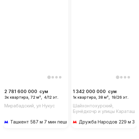
2 781 600 000
сум
1 342 000 000
сум
3к квартира, 72 м²,
4/12 эт.
1к квартира, 38 м²,
19/26 эт.
Мирабадский, ул Нукус
Шайхонтохурский,
Бунёдкочр и улицы Караташ
Ташкент
587 м 7 мин пешком
Дружба Народов
229 м 3 