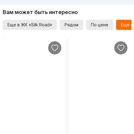
Вам может быть интересно
Еще в ЖК «Silk Road»
Рядом
По цене
Еще о