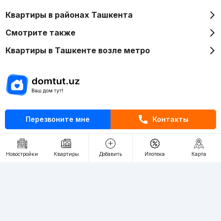
Квартиры в районах Ташкента
Смотрите также
Квартиры в Ташкенте возле метро
Отдел рекламы
Перезвоните мне
Контакты
+998 (78) 113-20-86
+998 (93) 390-30-10
Пн-Пт. С 9:30 до 18:00
Новостройки
Квартиры
Добавить
Ипотека
Карта
RU
UZ
Контакты