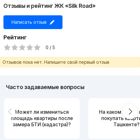
Звоните по номеру +998940199449 Будем рады помочь
Отзывы и рейтинг ЖК «Silk Road»
вам в поисках недвижимости. Звоните договоримся на
просмотр в удобное для вас время.
Написать отзыв
Рейтинг
0 / 5
Отзывов пока нет. Напишите свой первый отзыв
Часто задаваемые вопросы
Может ли измениться
На каком этаже
площадь квартиры после
покупать кварт
замера БТИ (кадастра)?
Ташкенте?