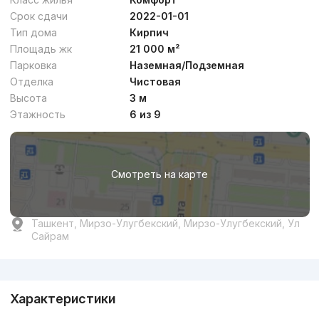
Срок сдачи
2022-01-01
Тип дома
Кирпич
Площадь жк
21 000 м²
Парковка
Наземная/Подземная
Отделка
Чистовая
Высота
3 м
Этажность
6 из 9
Смотреть на карте
Ташкент, Мирзо-Улугбекский, Мирзо-Улугбекский, Ул
Сайрам
Реклама
Характеристики