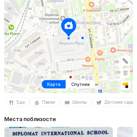
Карта
Спутник
Еда
Парки
Школы
Детские сады
Места поблизости