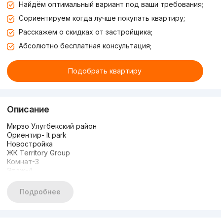
Найдём оптимальный вариант под ваши требования;
Сориентируем когда лучше покупать квартиру;
Расскажем о скидках от застройщика;
Абсолютно бесплатная консультация;
Подобрать квартиру
Описание
Мирзо Улугбекский район
Ориентир- It park
Новостройка
ЖК Territory Group
Комнат-3
Этаж-4
Этажность-7
Площадь-77 кв.м
Подробнее
Состояние-с ремонтом
С мебелью и техникой
3 балкона терраса