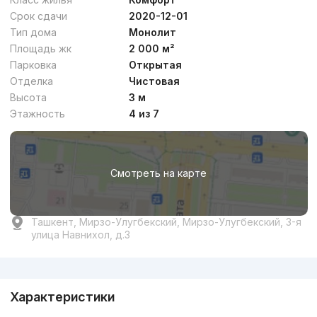
Срок сдачи
2020-12-01
Тип дома
Монолит
Площадь жк
2 000 м²
Парковка
Открытая
Отделка
Чистовая
Высота
3 м
Этажность
4 из 7
Смотреть на карте
Ташкент, Мирзо-Улугбекский, Мирзо-Улугбекский, 3-я
улица Навнихол, д.3
Реклама
Характеристики