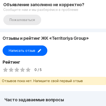
Закрытый охраняемый двор
Объявление заполнено не корректно?
Цена-118 000$
Сообщите нам и мы разберёмся в проблеме
+998917878883
Пожаловаться
Отзывы и рейтинг ЖК «Territoriya Group»
Написать отзыв
Рейтинг
0 / 5
Отзывов пока нет. Напишите свой первый отзыв
Часто задаваемые вопросы