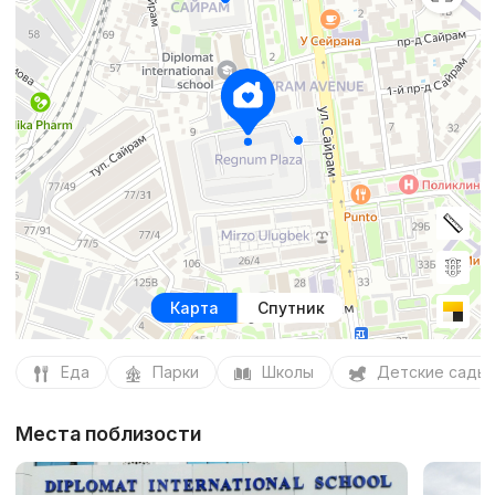
Карта
Спутник
Еда
Парки
Школы
Детские сады
Места поблизости