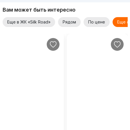
Вам может быть интересно
Еще в ЖК «Silk Road»
Рядом
По цене
Еще о