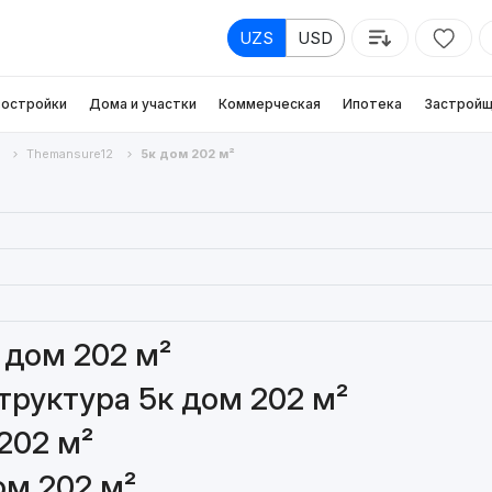
UZS
USD
остройки
Дома и участки
Коммерческая
Ипотека
Застройщ
Themansure12
5к дом 202 м²
 дом 202 м²
руктура 5к дом 202 м²
202 м²
ом 202 м²