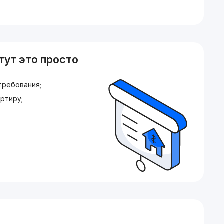
тут это просто
требования;
ртиру;