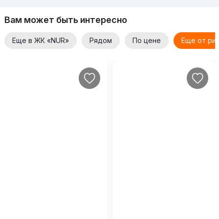
Вам может быть интересно
Еще в ЖК «NUR»
Рядом
По цене
Еще от ри