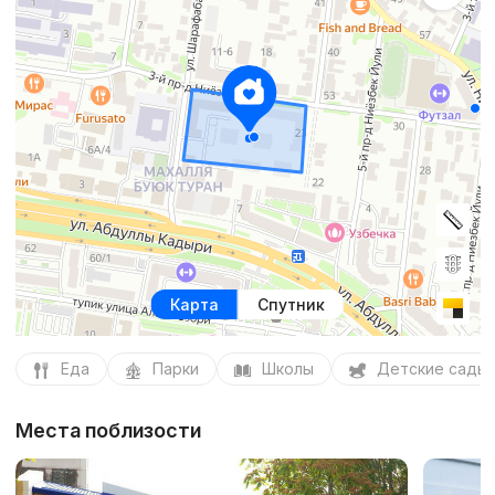
Карта
Спутник
Еда
Парки
Школы
Детские сады
Места поблизости