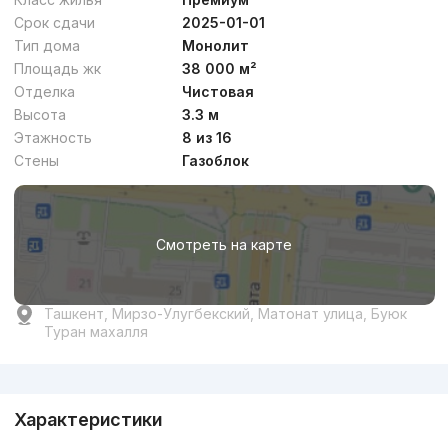
Срок сдачи
2025-01-01
Тип дома
Монолит
Площадь жк
38 000 м²
Отделка
Чистовая
Высота
3.3 м
Этажность
8 из 16
Стены
Газоблок
Смотреть на карте
Ташкент, Мирзо-Улугбекский, Матонат улица, Буюк
Туран махалля
Реклама
Характеристики