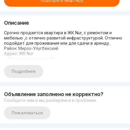
Подобрать квартиру
Описание
Срочно продается квартира в ЖК Nur, с ремонтом и
мебелью ,с отлично развитой инфраструктурой. Отлично
подойдет для проживания или для сдачи в аренду.
Район: Мирзо-Улугбекский
Адрес: ЖК Nur
• Тип жилья: новостройка
• Комнат: 3
• Площадь: 87m2 + 10m2 балкон
Подробнее
• Этаж: 8
• Этажность: 9
• Состояние: евроремонт
• Цена: 150000 у.е. торг
Объявление заполнено не корректно?
(+)998.90.124.81.08
Сообщите нам и мы разберёмся в проблеме
Если не подняли трубку напишите в Телеграм 24/7
С уважением Алина.
t.me/legacy_alinas
Пожаловаться
Имеется также другие варианты по всему городу.
Перейдите по ссылке и выберите свою квартиру
t.me/legacyrealestate