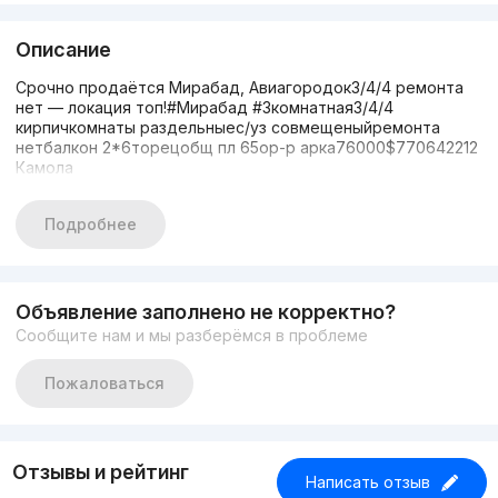
Описание
Срочно продаётся Мирабад, Авиагородок3/4/4 ремонта
нет — локация топ!#Мирабад #3комнатная3/4/4
кирпичкомнаты раздельныес/уз совмещеныйремонта
нетбалкон 2*6торецобщ пл 65ор-р арка76000$770642212
Камола
Подробнее
Объявление заполнено не корректно?
Сообщите нам и мы разберёмся в проблеме
Пожаловаться
Отзывы и рейтинг
Написать отзыв