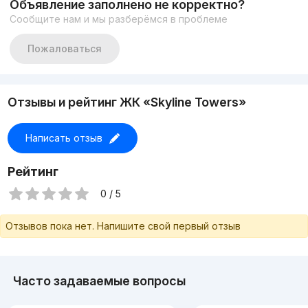
Объявление заполнено не корректно?
https://t.me/Kupisvoydom
Сообщите нам и мы разберёмся в проблеме
9-77777-363
9-0349-0349 (тг)
3
Пожаловаться
Отзывы и рейтинг ЖК «Skyline Towers»
Написать отзыв
Рейтинг
0 / 5
Отзывов пока нет. Напишите свой первый отзыв
Часто задаваемые вопросы