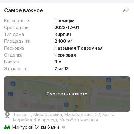
Самое важное
Класс жилья
Премиум
Срок сдачи
2022-12-01
Тип дома
Кирпич
Площадь жк
2 100 м²
Парковка
Наземная/Подземная
Отделка
Черновая
Высота
3 м
Этажность
7 из 13
Смотреть на карте
Ташкент, Мирабадский, Мирабадский, 22, Катта
Мирабад 4-й проезд, Миробод махалля
Мингурюк
1.4 км 6 мин