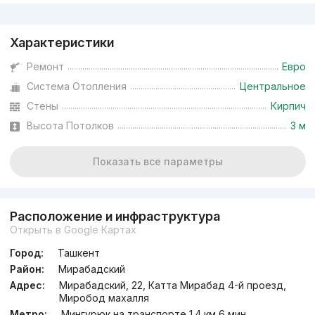
Реклама
Характеристики
Ремонт
Евро
Система Отопления
Центральное
Стены
Кирпич
Высота Потолков
3 м
Показать все параметры
Расположение и инфраструктура
Открыть в Google Картах
Город:
Ташкент
Район:
Мирабадский
Адрес:
Мирабадский, 22, Катта Мирабад 4-й проезд,
Миробод махалля
Метро:
Мингурюк на транспорте 1.4 км 6 мин