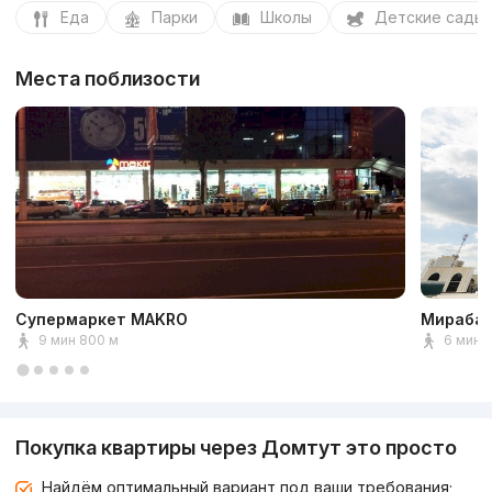
Еда
Парки
Школы
Детские сады
Места поблизости
Супермаркет MAKRO
Мирабад
9 мин 800 м
6 мин 
Покупка квартиры через Домтут это просто
Найдём оптимальный вариант под ваши требования;