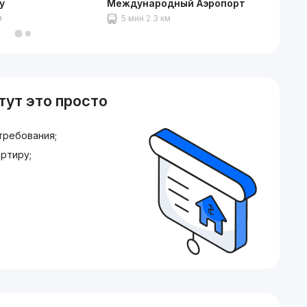
y
Международный Аэропорт
Korzin
м
5 мин 2.3 км
3 мин
тут это просто
требования;
ртиру;