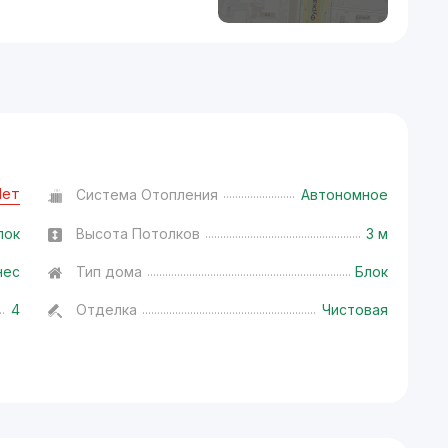
Нет
Система Отопления
Автономное
лок
Высота Потолков
3 м
нес
Тип дома
Блок
4
Отделка
Чистовая