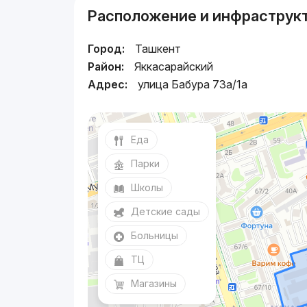
Расположение и инфраструк
Город:
Ташкент
Район:
Яккасарайский
Адрес:
улица Бабура 73a/1a
Еда
Парки
Школы
Детские сады
Больницы
ТЦ
Магазины