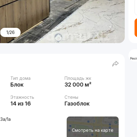
1/26
Рек
Тип дома
Площадь жк
Блок
32 000 м²
Этажность
Стены
14 из 16
Газоблок
3a/1a
Смотреть на карте