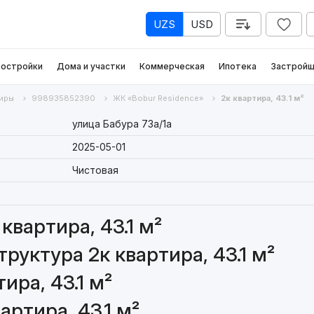
UZS
USD
остройки
Дома и участки
Коммерческая
Ипотека
Застройщ
иры
998935852390
ЖК «Bobur Residence»
2к квартира, 43.1 м²
улица Бабура 73a/1a
2025-05-01
Чистовая
квартира, 43.1 м²
уктура 2к квартира, 43.1 м²
ира, 43.1 м²
артира, 43.1 м²