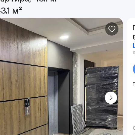
3.1 м²
1
Т