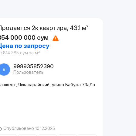
Продается 2к квартира, 43.1 м²
854 000 000
сум
Цена по запросу
9 814 385
сум
за м²
998935852390
9
Пользователь
ашкент, Яккасарайский, улица Бабура 73a/1a
Опубликовано 10.12.2025