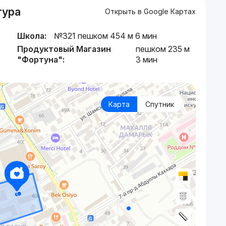
тура
Открыть в Google Картах
Школа:
№321 пешком 454 м 6 мин
Продуктовый Магазин
пешком 235 м
"Фортуна":
3 мин
Карта
Спутник