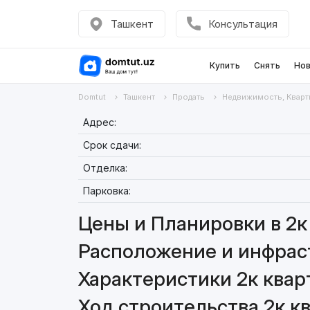
Ташкент
Консультация
Купить
Снять
Нов
Domtut
Ташкент
Продать
Недвижимость, Кварт
Адрес:
Срок сдачи:
Отделка:
Парковка:
Цены и Планировки в 2к 
Расположение и инфрастр
Характеристики 2к кварт
Ход строительства 2к кв