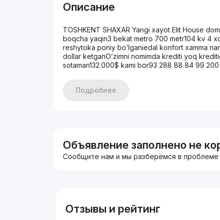
Описание
TOSHKENT SHAXAR Yangi xayot Elit House domi 
boqcha yaqin3 bekat metro 700 metr104 kv 4 xon
reshytoka poniy bo’lganiedal konfort xamma na
dollar ketganO’zimni nomimda krediti yoq kredi
sotaman132.000$ kami bor93 288 88 84 99 200
Подробнее
Объявление заполнено не ко
Сообщите нам и мы разберёмся в проблеме
Отзывы и рейтинг