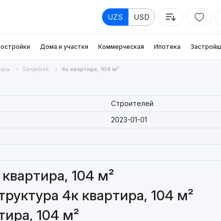
UZS
USD
остройки
Дома и участки
Коммерческая
Ипотека
Застройщ
иры
Sanjarbek
4к квартира, 104 м²
Строителей
2023-01-01
квартира, 104 м²
руктура 4к квартира, 104 м²
ира, 104 м²