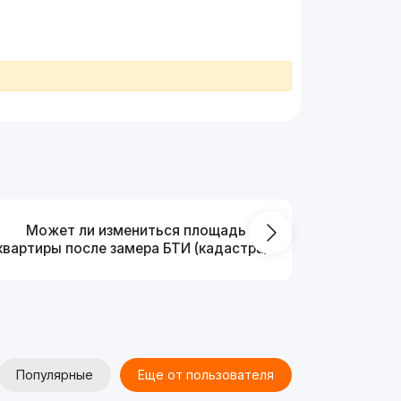
Может ли измениться площадь
На ка
квартиры после замера БТИ (кадастра)?
Популярные
Еще от пользователя