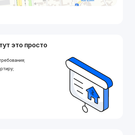
тут это просто
требования;
ртиру;