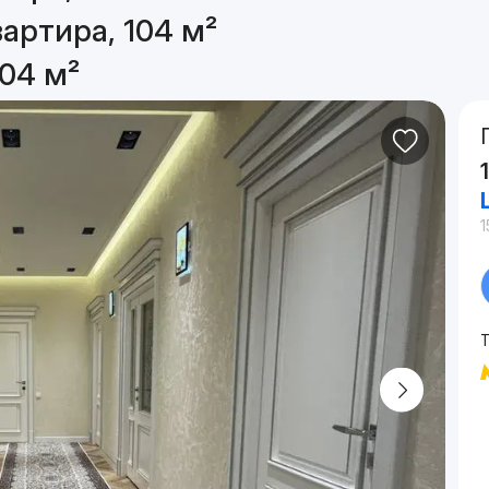
артира, 104 м²
04 м²
1