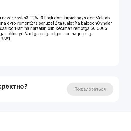
navostroyka3 ETAJ 9 Etajli dom kirpichnaya domMaktab
a evro remont2 ta sanuzel 2 ta tualet 1ta baloqonOynalar
rsasi borHamma narsalari olib ketaman remotga 50 000$
tiga sotilmaydiNaqtga pulga olganman naqd pulga
 8881
рректно?
Пожаловаться