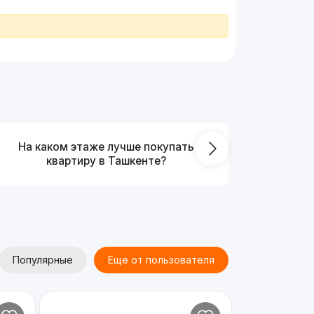
На каком этаже лучше покупать
Что выг
квартиру в Ташкенте?
от
Популярные
Еще от пользователя