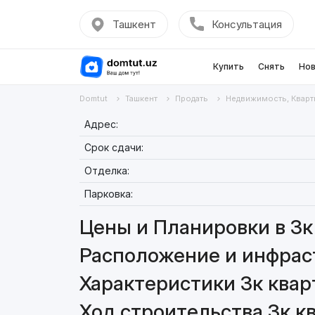
Ташкент
Консультация
Купить
Снять
Нов
Domtut
Ташкент
Продать
Недвижимость, Кварт
Адрес:
Срок сдачи:
Отделка:
Парковка:
Цены и Планировки в 3к 
Расположение и инфраст
Характеристики 3к кварт
Ход строительства 3к кв