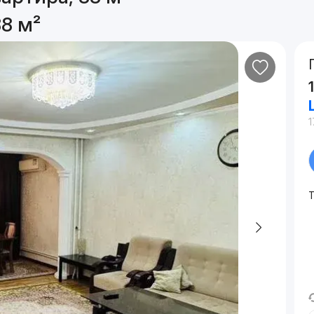
8 м²
1