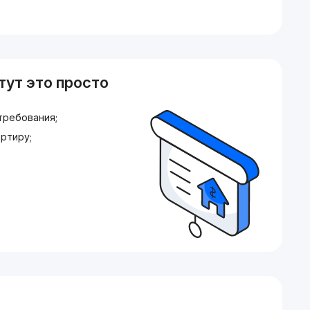
тут это просто
требования;
ртиру;