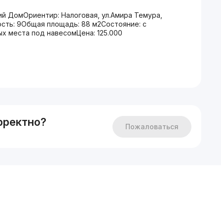
ий ДомОриентир: Налоговая, ул.Амира Темура,
сть: 9Общая площадь: 88 м2Состояние: с
х места под навесомЦена: 125.000
рректно?
Пожаловаться