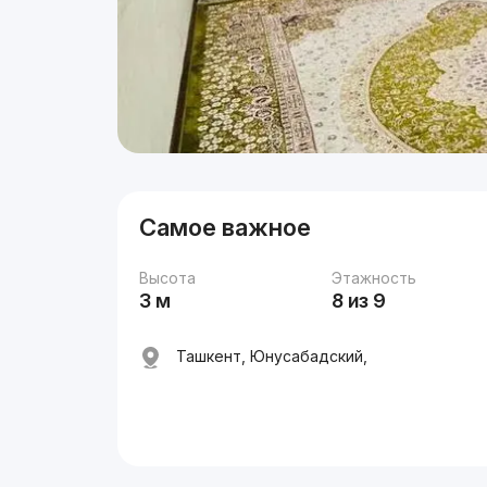
Самое важное
Высота
Этажность
3 м
8 из 9
Ташкент, Юнусабадский,