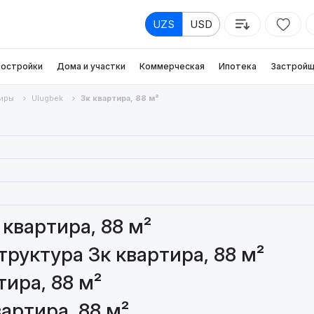
UZS
USD
остройки
Дома и участки
Коммерческая
Ипотека
Застройщ
иры
Ulugbek
3к квартира, 88 м²
квартира, 88 м²
руктура 3к квартира, 88 м²
ира, 88 м²
артира, 88 м²