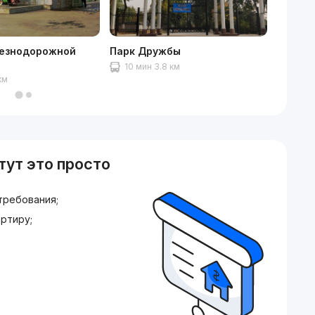
езнодорожной
Парк Дружбы
NEXT M
10 мин 3.8 км
10 ми
км
тут это просто
требования;
ртиру;