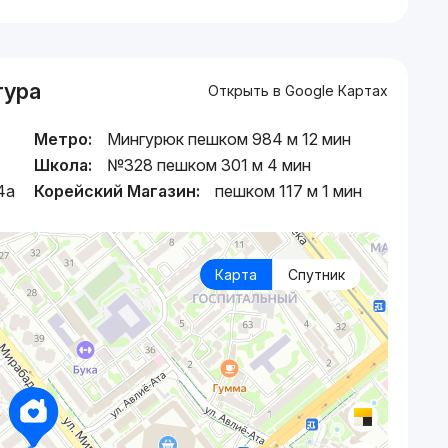
тура
Открыть в Google Картах
Метро:
Мингурюк пешком 984 м 12 мин
Школа:
№328 пешком 301 м 4 мин
4a
Корейский Магазин:
пешком 117 м 1 мин
Карта
Спутник