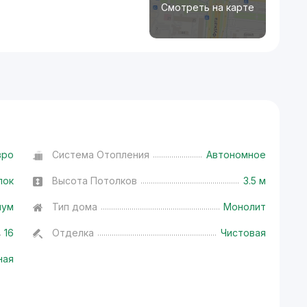
Смотреть на карте
вро
Система Отопления
Автономное
лок
Высота Потолков
3.5 м
иум
Тип дома
Монолит
16
Отделка
Чистовая
ная