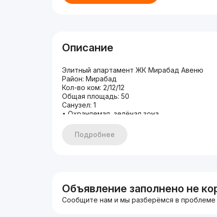
Описание
Элитный апартамент ЖК Мирабад Авеню
Район: Мирабад
Кол-во ком: 2/12/12
Общая площадь: 50
Санузел: 1
• Охраняемая, зелёная зона
• Парковочное место
• Детская площадка
Подробнее
• Авторский проект, новая квартира.
• Все условия имеются чтобы заехать и жит
• Развитая инфраструктура, все по шаговой 
•Устали в поисках квартир? Уделите время 
помогут вам в решении вашей задачи!!!
• Подробности по номеру: +998 93 000 66 0
Объявление заполнено не ко
Сообщите нам и мы разберёмся в проблеме