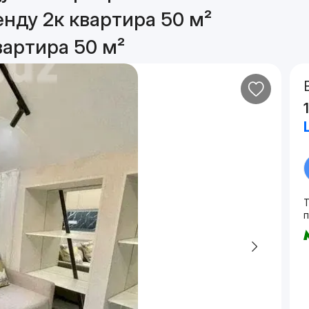
енду 2к квартира 50 м²
вартира 50 м²
п