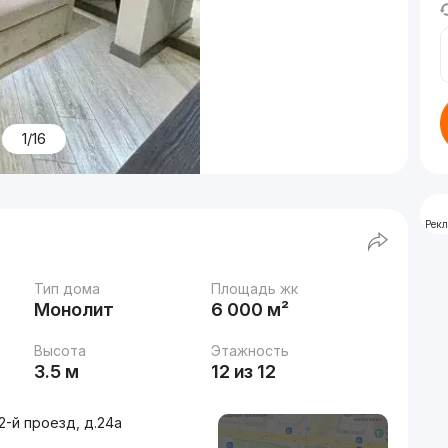
1/16
Рек
Тип дома
Площадь жк
Монолит
6 000 м²
Высота
Этажность
3.5 м
12 из 12
-й проезд, д.24a