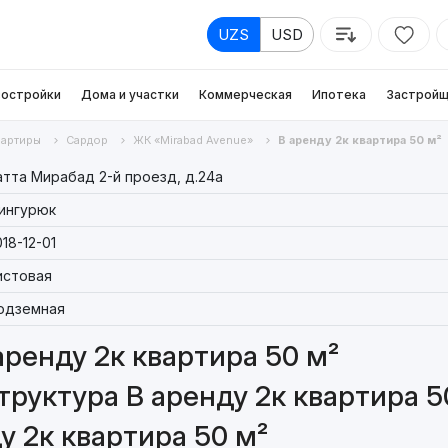
UZS
USD
остройки
Дома и участки
Коммерческая
Ипотека
Застройщ
вартиры
Сардор
ЖК «Mirabad Avenue»
В аренду 2к квартира 50 м²
атта Мирабад 2-й проезд, д.24a
ингурюк
18-12-01
истовая
одземная
аренду 2к квартира 50 м²
руктура В аренду 2к квартира 5
у 2к квартира 50 м²