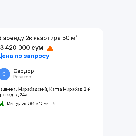
В аренду 2к квартира 50 м²
13 420 000
сум
Цена по запросу
Сардор
С
Риэлтор
Ташкент, Мирабадский, Катта Мирабад 2-й
роезд, д.24a
Мингурюк
984 м 12 мин