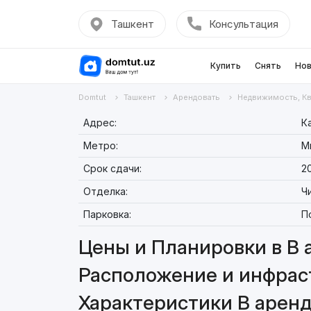
Ташкент
Консультация
Купить
Снять
Нов
Domtut
Ташкент
Арендовать
Недвижимость, К
Адрес:
К
Метро:
М
Срок сдачи:
20
Отделка:
Ч
Парковка:
П
Цены и Планировки в В 
Расположение и инфраст
Характеристики В аренд