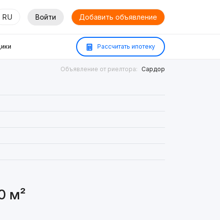
RU
Войти
Добавить объявление
ики
Рассчитать ипотеку
Объявление от риелтора:
Сардор
0 м²