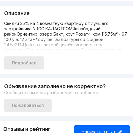
Описание
Скидки 35% на 4 комнатную квартиру от лучшего
застройщика NRGС КАДАСТРОМЯшнабадский
районОриентир: озеро Бахт, круг Рохат4-ком 115.75м² - 97
100 у.е. 12 этаж*другие квадратуры со скидкой
24%-31%Цены от застройщикаУслуги риелтора
бесплатноЕсть рассрочка и ипотекаПомогаем оформить
ипотеку+998 93 801 63 63 Юлия
Подробнее
Объявление заполнено не корректно?
Сообщите нам и мы разберёмся в проблеме
Пожаловаться
Отзывы и рейтинг
Написать отзыв