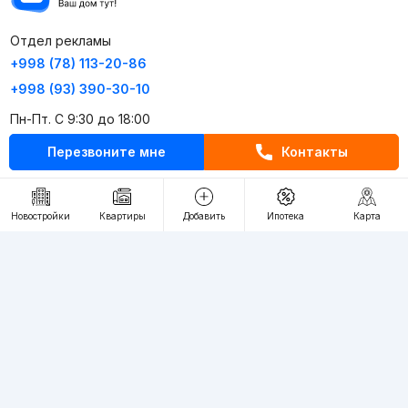
Отдел рекламы
+998 (78) 113-20-86
+998 (93) 390-30-10
Пн-Пт. С 9:30 до 18:00
Перезвоните мне
Контакты
RU
UZ
Контакты
Новостройки
Квартиры
Добавить
Ипотека
Карта
О проекте
Проект компании Webnow ©
Условия использования
Политика конфиденциальности
Публичная оферта