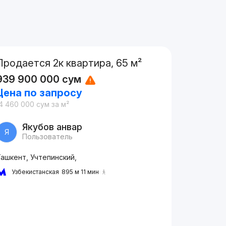
Продается 2к квартира, 65 м²
939 900 000
сум
Цена по запросу
4 460 000
сум
за м²
Якубов анвар
Я
Пользователь
ашкент, Учтепинский,
Узбекистанская
895 м 11 мин