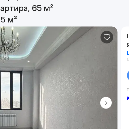
артира, 65 м²
65 м²
1
Т