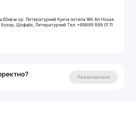
ш:65кв.м ор: Литературний Кукча октепа ЖК Art House
 бозор, Шофайз, Литературний Тел: +99899 899 01 11
рректно?
Пожаловаться