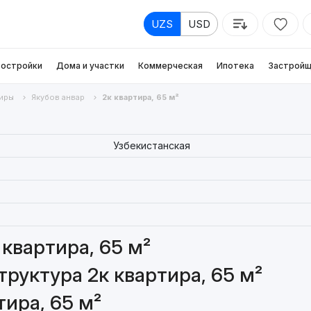
UZS
USD
остройки
Дома и участки
Коммерческая
Ипотека
Застройщ
иры
Якубов анвар
2к квартира, 65 м²
Узбекистанская
квартира, 65 м²
руктура 2к квартира, 65 м²
ира, 65 м²