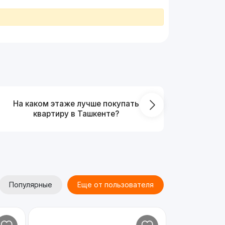
На каком этаже лучше покупать
Что выг
квартиру в Ташкенте?
от
Популярные
Еще от пользователя