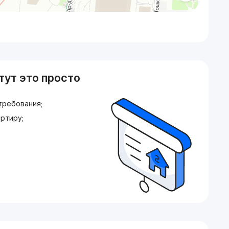
тут это просто
требования;
ртиру;