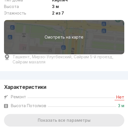
Высота
3 м
Этажность
2 из 7
Смотреть на карте
Ташкент, Мирзо-Улугбекский, Сайрам 5-й проезд,
Сайрам махалля
Реклама
Характеристики
Ремонт
Нет
Высота Потолков
3 м
Показать все параметры