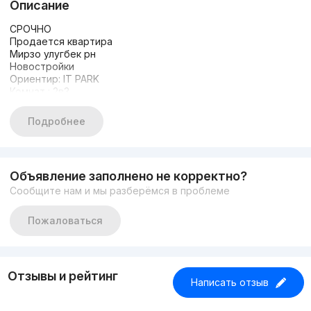
Описание
СРОЧНО
Продается квартира
Мирзо улугбек рн
Новостройки
Ориентир: IT PARK
Комнат : 2в3
Этаж : 2
Этажность : 7
Подробнее
Дом кирпич
Планировка раздельный
Состояние с ремонтом
С мебелью техника
Объявление заполнено не корректно?
Общей площадь :60 кв
Сообщите нам и мы разберёмся в проблеме
Пожаловаться
Отзывы и рейтинг
Написать отзыв