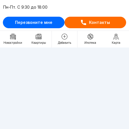
Пн-Пт. С 9:30 до 18:00
RU
UZ
Перезвоните мне
Контакты
Контакты
Новостройки
Квартиры
Добавить
Ипотека
Карта
О проекте
Проект компании Webnow ©
Условия использования
Политика конфиденциальности
Публичная оферта
Учредитель:
"WEBNOW" MChJ
Адрес:
Toshkent shahri, A.Qahhor ko'chasi, 47-uy
Регистрация электронного СМИ:
1649