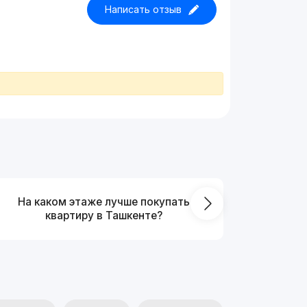
Написать отзыв
На каком этаже лучше покупать
Что выг
квартиру в Ташкенте?
от