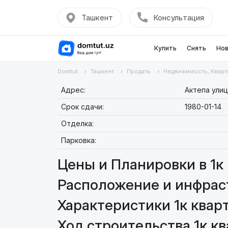
Ташкент
Консультация
Купить
Снять
Нов
Domtut
Ташкент
Продать
Недвижимость, Кварт
Адрес:
Актепа ули
Срок сдачи:
1980-01-14
Отделка:
Парковка:
Цены и Планировки в 1к 
Расположение и инфраст
Характеристики 1к кварт
Ход строительства 1к кв