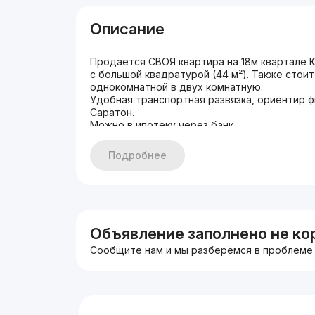
Описание
Продается СВОЯ квартира на 18м квартале 
с большой квадратурой (44 м²). Также стои
однокомнатной в двух комнатную.
Удобная транспортная развязка, ориентир ф
Саратон.
Можно в ипотеку через банк.
Дополнительная информация: 76-серия (кубик
ремонта
Подробнее
Идеальный вариант для сдачи в аренду или 
Объявление заполнено не ко
Сообщите нам и мы разберёмся в проблеме