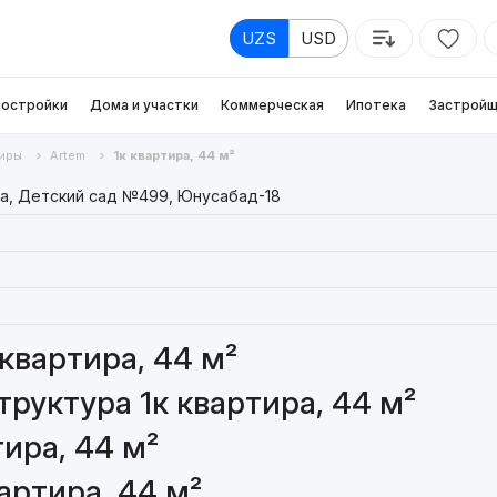
UZS
USD
остройки
Дома и участки
Коммерческая
Ипотека
Застройщ
иры
Artem
1к квартира, 44 м²
ца, Детский сад №499, Юнусабад-18
квартира, 44 м²
руктура 1к квартира, 44 м²
ира, 44 м²
артира, 44 м²