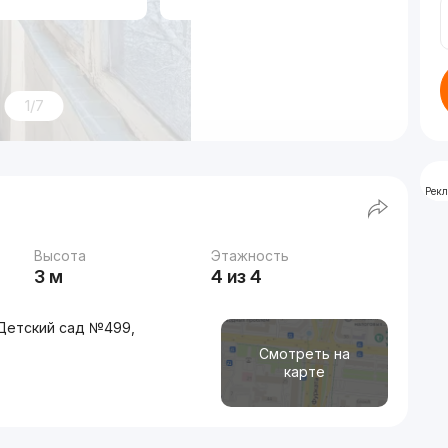
1/7
Рек
Высота
Этажность
3 м
4 из 4
 Детский сад №499,
Смотреть на
карте