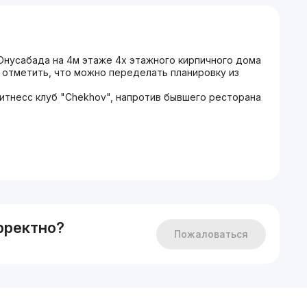
Юнусабада на 4м этаже 4х этажного кирпичного дома
т отметить, что можно переделать планировку из
итнесс клуб "Chekhov", напротив бывшего ресторана
), балкон 1,20 х 5,55, трубы пластиковые, требует
для собственного проживания.
рректно?
Пожаловаться