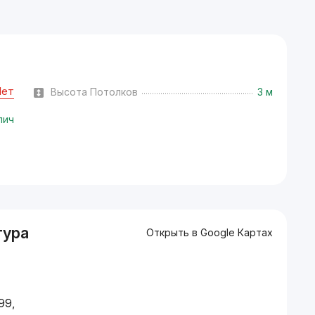
Нет
Высота Потолков
3 м
пич
тура
Открыть в Google Картах
99,