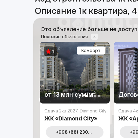
Описание 1к квартира, 4
Это объявление больше не доступ
Похожие объявления
×
Комфорт
1
от
13 млн
сум
/м²
Догов
Сдача 2кв 2027
,
Diamond City
Сдача 4к
ЖК «Diamond City»
ЖК «Ap
+998 (88) 230...
+99