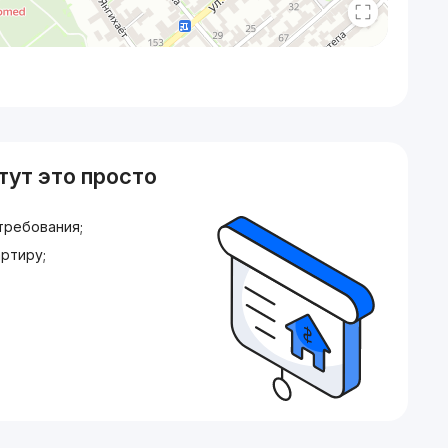
тут это просто
требования;
ртиру;