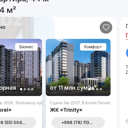
4 м²
но
Бизнес
Комфорт
Т
орная
от
11 млн
сум
/м²
в 2026
,
Shohsaroy uylari
Сдача 1кв 2027
,
B.Invest Development
rel»
ЖК «Trinity»
8 (55) 504...
+998 (78) 113...