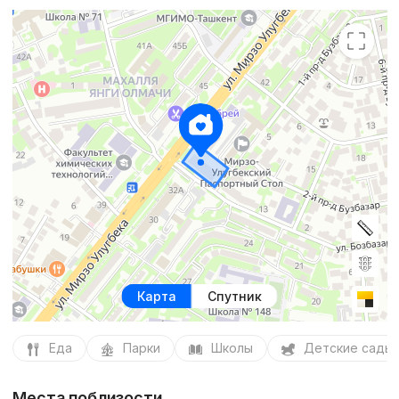
Карта
Спутник
Еда
Парки
Школы
Детские сады
Места поблизости