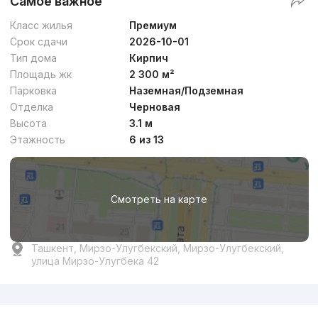
Самое важное
Класс жилья
Премиум
Срок сдачи
2026-10-01
Тип дома
Кирпич
Площадь жк
2 300 м²
Парковка
Наземная/Подземная
Отделка
Черновая
Высота
3.1 м
Этажность
6 из 13
Смотреть на карте
Ташкент, Мирзо-Улугбекский, Мирзо-Улугбекский,
улица Мирзо-Улугбека 42
Реклама