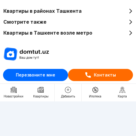
Квартиры в районах Ташкента
Смотрите также
Квартиры в Ташкенте возле метро
Отдел рекламы
Перезвоните мне
Контакты
+998 (78) 113-20-86
+998 (93) 390-30-10
Пн-Пт. С 9:30 до 18:00
Новостройки
Квартиры
Добавить
Ипотека
Карта
RU
UZ
Контакты