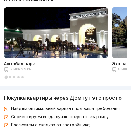
Ашхабад парк
Эко пар
7 мин 2.9 км
8 мин 3
Покупка квартиры через Домтут это просто
Найдём оптимальный вариант под ваши требования;
Сориентируем когда лучше покупать квартиру;
Расскажем о скидках от застройщика;