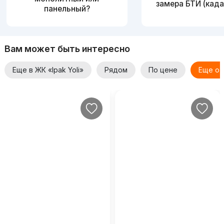
замера БТИ (када
панельный?
Вам может быть интересно
Еще в ЖК «Ipak Yoli»
Рядом
По цене
Еще от