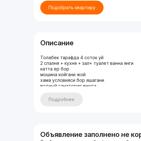
Подобрать квартиру
Описание
Толабек тарафда 4 соток уй
2 спалня + кухня + зал+ туалет ванна янги
катта ер бор
мошина койгани жой
хама условияси бор яшагани
водный санатория енида
Подробнее
Объявление заполнено не ко