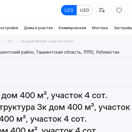
UZS
USD
остройки
Дома и участки
Коммерческая
Ипотека
Застройщ
🤚🏻
3к дом 400 м², участок 4 сот.
ентский район, Ташкентская область, 111110, Узбекистан
дом 400 м², участок 4 сот.
уктура 3к дом 400 м², участок 
00 м², участок 4 сот.
м 400 м², участок 4 сот.