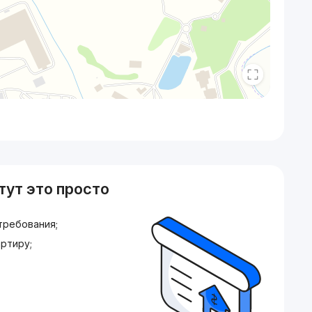
тут это просто
требования;
ртиру;