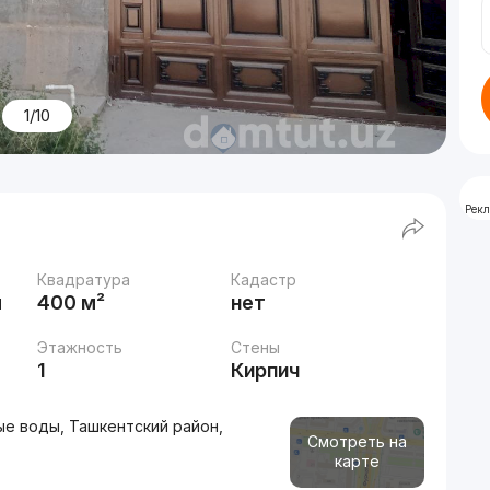
1/10
Рек
Квадратура
Кадастр
м
400 м²
нет
Этажность
Стены
1
Кирпич
е воды, Ташкентский район,
Смотреть на
карте