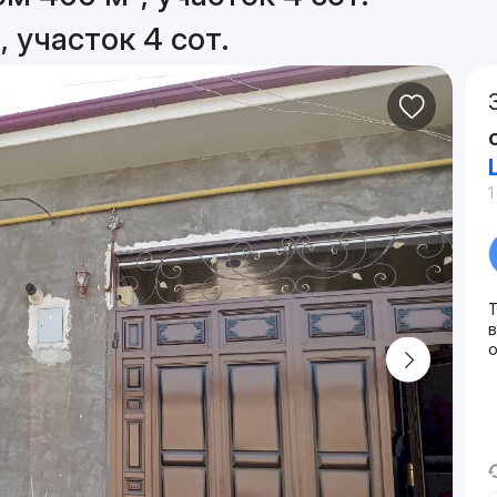
 участок 4 сот.
1
о