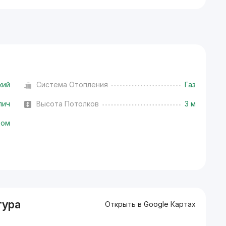
кий
Система Отопления
Газ
пич
Высота Потолков
3 м
дом
тура
Открыть в Google Картах