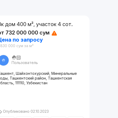
3к дом 400 м², участок 4 сот.
от
732 000 000
сум
Цена по запросу
 830 000
сум
за м²
🤚🏻
🤚
Пользователь
Ташкент, Шайхонтохурский, Минеральные
воды, Ташкентский район, Ташкентская
бласть, 111110, Узбекистан
Опубликовано 02.10.2023