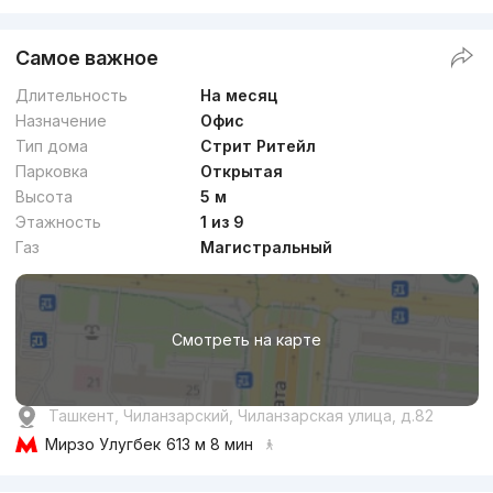
Самое важное
Длительность
На месяц
Назначение
Офис
Тип дома
Стрит Ритейл
Парковка
Открытая
Высота
5 м
Этажность
1 из 9
Газ
Магистральный
Смотреть на карте
Ташкент, Чиланзарский, Чиланзарская улица, д.82
Мирзо Улугбек
613 м 8 мин