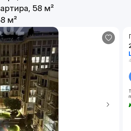
артира, 58 м²
8 м²
4
п