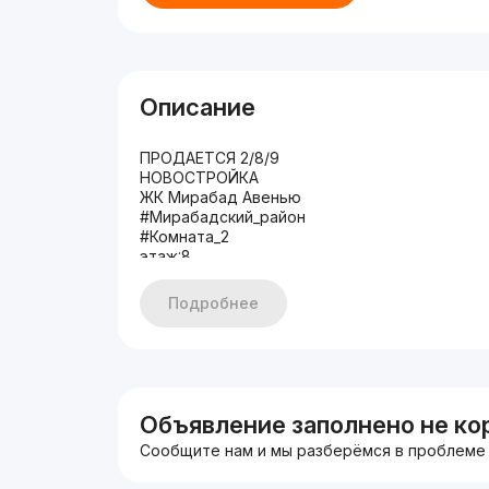
Описание
ПРОДАЕТСЯ 2/8/9
НОВОСТРОЙКА
ЖК Мирабад Авенью
#Мирабадский_район
#Комната_2
этаж:8
Этажность:9
Общая площадь: 58,11м2
Подробнее
Состояние: евро ремонт
С МЕБЕЛЬЮ И ТЕХНИКОЙ
Лифт есть
ЦЕНА: 231 000$
Тел: +998970178282
Tел:
Объявление заполнено не ко
Сообщите нам и мы разберёмся в проблеме