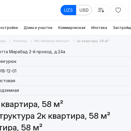
UZS
USD
остройки
Дома и участки
Коммерческая
Ипотека
Застройщ
иры
Риэлтор
ЖК «Mirabad Avenue»
2к квартира, 58 м²
атта Мирабад 2-й проезд, д.24a
ингурюк
18-12-01
истовая
одземная
квартира, 58 м²
руктура 2к квартира, 58 м²
ира, 58 м²