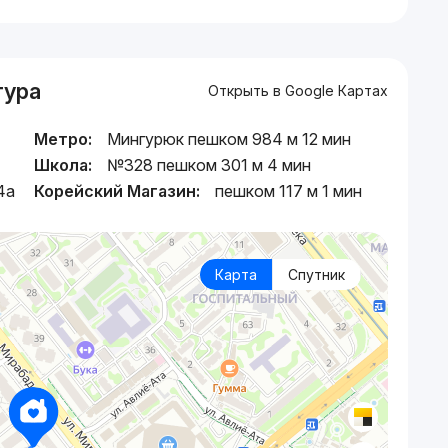
тура
Открыть в Google Картах
Метро:
Мингурюк пешком 984 м 12 мин
Школа:
№328 пешком 301 м 4 мин
4a
Корейский Магазин:
пешком 117 м 1 мин
Карта
Спутник