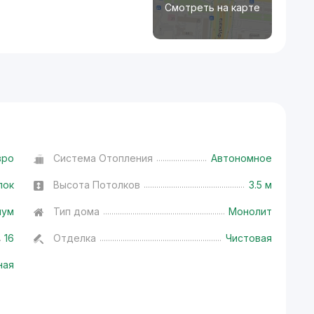
Смотреть на карте
вро
Система Отопления
Автономное
лок
Высота Потолков
3.5 м
иум
Тип дома
Монолит
16
Отделка
Чистовая
ная