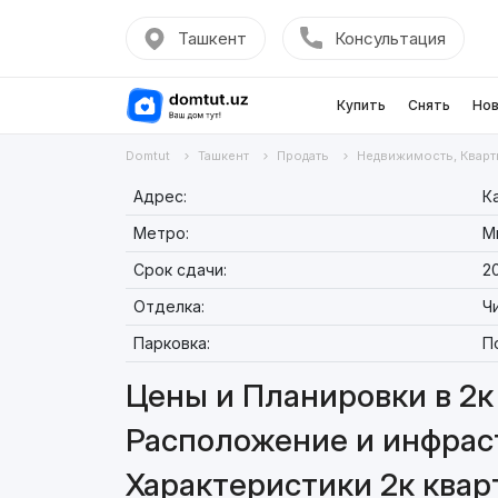
Ташкент
Консультация
Купить
Снять
Нов
Domtut
Ташкент
Продать
Недвижимость, Кварт
Адрес:
К
Метро:
М
Срок сдачи:
20
Отделка:
Ч
Парковка:
П
Цены и Планировки в 2к 
Расположение и инфраст
Характеристики 2к кварт