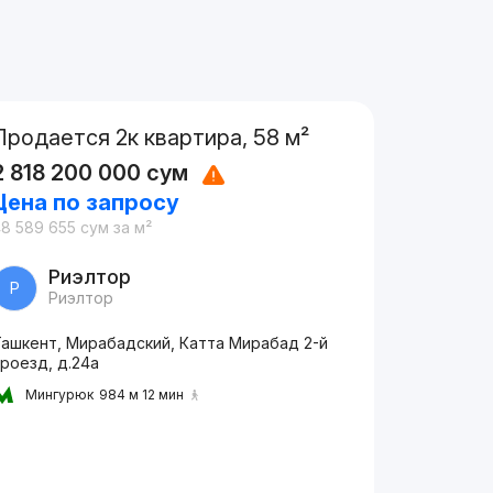
Продается 2к квартира, 58 м²
2 818 200 000
сум
Цена по запросу
8 589 655
сум
за м²
Риэлтор
Р
Риэлтор
Ташкент, Мирабадский, Катта Мирабад 2-й
роезд, д.24a
Мингурюк
984 м 12 мин