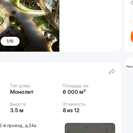
1/16
Рек
Тип дома
Площадь жк
Монолит
6 000 м²
Высота
Этажность
3.5 м
8 из 12
-й проезд, д.24a