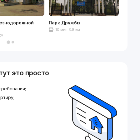
езнодорожной
Парк Дружбы
NEXT M
10 мин 3.8 км
10 ми
км
тут это просто
требования;
ртиру;