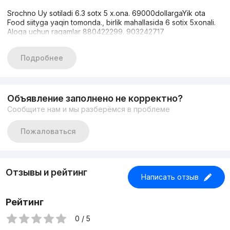
Srochno Uy sotiladi 6.3 sotx 5 x.ona. 69000dollargaYik ota
Food siityga yaqin tomonda., birlik mahallasida 6 sotix 5xonali.
Aloqa uchun raqamlar 880422299. 903242717
Подробнее
Объявление заполнено не корректно?
Сообщите нам и мы разберёмся в проблеме
Пожаловаться
Отзывы и рейтинг
Написать отзыв
Рейтинг
0 / 5