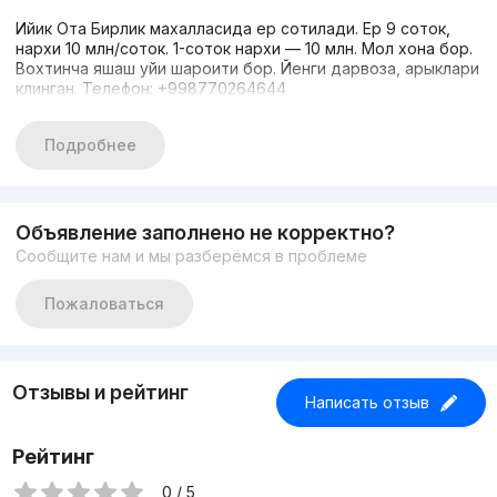
Ийик Ота Бирлик махалласида ер сотилади. Ер 9 соток,
нархи 10 млн/соток. 1-соток нархи — 10 млн. Мол хона бор.
Вохтинча яшаш уйи шароити бор. Йенги дарвоза, арыклари
клинган. Телефон: +998770264644
Подробнее
Объявление заполнено не корректно?
Сообщите нам и мы разберёмся в проблеме
Пожаловаться
Отзывы и рейтинг
Написать отзыв
Рейтинг
0 / 5