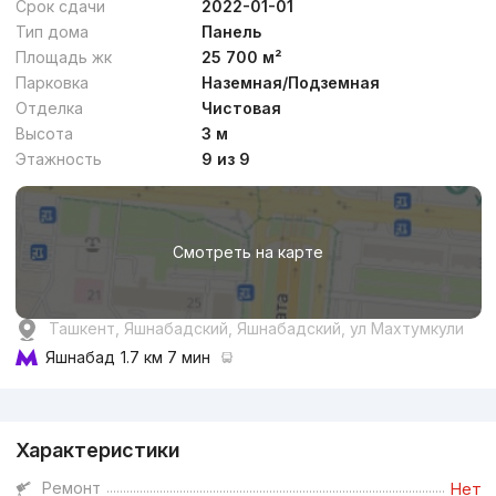
Срок сдачи
2022-01-01
Тип дома
Панель
Площадь жк
25 700 м²
Парковка
Наземная/Подземная
Отделка
Чистовая
от
17.1 млн
сум
/м²
Высота
3 м
Этажность
9 из 9
Сдан 2022
,
Artur2
4к квартира, 93 м²
Смотреть на карте
+998 (94) 659...
Премиум
Ташкент, Яшнабадский, Яшнабадский, ул Махтумкули
Яшнабад
1.7 км 7 мин
Реклама
Характеристики
от
18.4 млн
сум
/м²
Ремонт
Нет