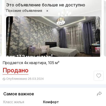
Это объявление больше не доступно
Похожие объявления
×
1/14
от
17.2 млн
сум
/м²
Продается 4к квартира, 105 м²
Продано
Сдан
,
Muzafar
4к квартира, 110 м²
Опубликовано 26.03.2024
+998 (99) 879...
Самое важное
Премиум
Класс жилья
Комфорт