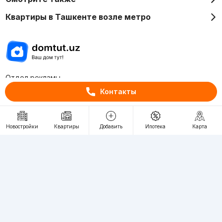
Квартиры в Ташкенте возле метро
Отдел рекламы
+998 (78) 113-20-86
Контакты
+998 (93) 390-30-10
Пн-Пт. С 9:30 до 18:00
Новостройки
Квартиры
Добавить
Ипотека
Карта
RU
UZ
Контакты
О проекте
Проект компании Webnow ©