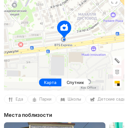
Карта
Спутник
Еда
Парки
Школы
Детские сады
Места поблизости