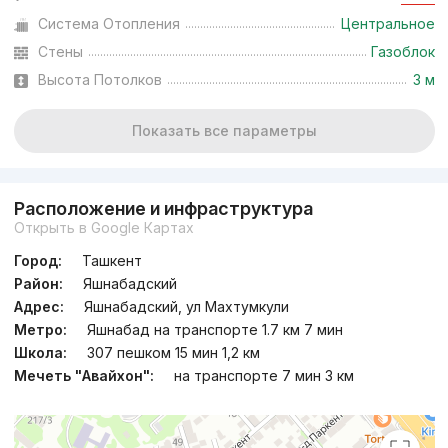
Система Отопления
Центральное
Сдан 2022
,
Ровшан
Стены
Газоблок
4к квартира, 95 м²
Высота Потолков
3 м
+998 (90) 823...
Показать все параметры
Расположение и инфраструктура
Открыть в Google Картах
Город:
Ташкент
Район:
Яшнабадский
Адрес:
Яшнабадский, ул Махтумкули
Метро:
Яшнабад на транспорте 1.7 км 7 мин
Школа:
307 пешком 15 мин 1,2 км
Мечеть "Авайхон":
на транспорте 7 мин 3 км