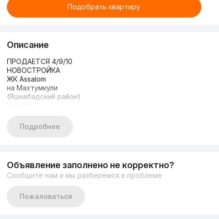
Подобрать квартиру
Описание
ПРОДАЕТСЯ 4/9/10
НОВОСТРОЙКА
ЖК Assalom
на Махтумкули
(Яшнабадский район)
Комнат: 4
Этаж: 9
Этажность: 10
Подробнее
Общая площадь: 105м2
Состояние: с ремонтом
Встроенная мебель/техника
ЦЕНА: 122 000 у.е.
Объявление заполнено не корректно?
+998909306555
Сообщите нам и мы разберёмся в проблеме
Пожаловаться