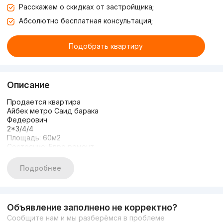
Расскажем о скидках от застройщика;
Абсолютно бесплатная консультация;
Подобрать квартиру
Описание
Продается квартира
Айбек метро Cаид барака
Федерович
2*3/4/4
Площадь: 60м2
Состояние: Евро ремонт
Укомплектована/новая
Мебелью и ТЕХНИКОЙ
Подробнее
Риелторский в нутри
ЦЕНА: 133.000.у.е торг
Tel +998977072550
Объявление заполнено не корректно?
Сообщите нам и мы разберёмся в проблеме