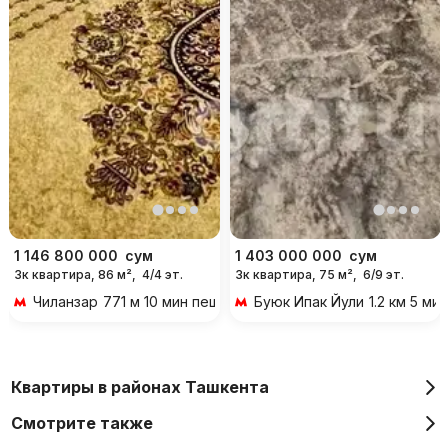
1 146 800 000
сум
1 403 000 000
сум
3к квартира, 86 м²,
4/4 эт.
3к квартира, 75 м²,
6/9 эт.
Чиланзар
771 м 10 мин пешком
Буюк Ипак Йули
1.2 км 5 ми
Квартиры в районах Ташкента
Смотрите также