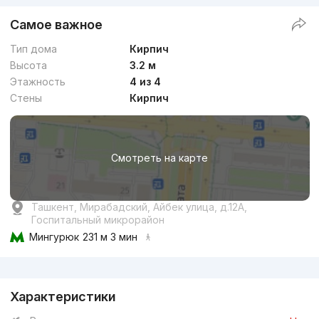
Самое важное
Тип дома
Кирпич
Высота
3.2 м
Этажность
4 из 4
Стены
Кирпич
Смотреть на карте
Ташкент, Мирабадский, Айбек улица, д.12A,
Госпитальный микрорайон
Мингурюк
231 м 3 мин
Реклама
Характеристики