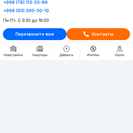
+998 (78) 113-20-86
+998 (93) 390-30-10
Пн-Пт. С 9:30 до 18:00
Перезвоните мне
Контакты
RU
UZ
Контакты
Новостройки
Квартиры
Добавить
Ипотека
Карта
О проекте
Проект компании Webnow ©
Условия использования
Политика конфиденциальности
Публичная оферта
Учредитель:
"WEBNOW" MChJ
Адрес:
Toshkent shahri, A.Qahhor ko'chasi, 47-uy