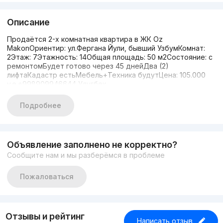
Описание
Продаётся 2-х комнатная квартира в ЖК Oz
MakonОриентир: ул.Фергана Йули, бывший УзбумКомнат:
2Этаж: 7Этажность: 14Общая площадь: 50 м2Состояние: с
ремонтомБудет готово через 45 днейДва (2)
лифтаКадастр естьМебель+Техника будутЦена: 105.000
y.e.+998909946644 Улугбек
Подробнее
Объявление заполнено не корректно?
Сообщите нам и мы разберёмся в проблеме
Пожаловаться
Отзывы и рейтинг
Написать отзыв