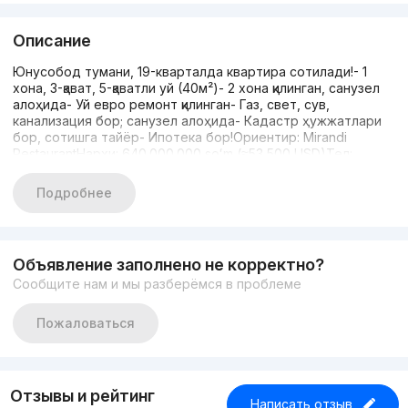
Описание
Юнусобод тумани, 19-кварталда квартира сотилади!- 1
хона, 3-қават, 5-қаватли уй (40м²)- 2 хона қилинган, санузел
алоҳида- Уй евро ремонт қилинган- Газ, свет, сув,
канализация бор; санузел алоҳида- Кадастр ҳужжатлари
бор, сотишга тайёр- Ипотека бор!Ориентир: Mirandi
RestaurantНархи: 640.000.000 soʻm (≈53 500 USD)Тел:
+998945650088
Подробнее
Объявление заполнено не корректно?
Сообщите нам и мы разберёмся в проблеме
Пожаловаться
Отзывы и рейтинг
Написать отзыв