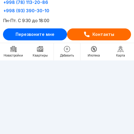
+998 (78) 113-20-86
+998 (93) 390-30-10
Пн-Пт. С 9:30 до 18:00
Перезвоните мне
Контакты
RU
UZ
Контакты
Новостройки
Квартиры
Добавить
Ипотека
Карта
О проекте
Проект компании Webnow ©
Условия использования
Политика конфиденциальности
Публичная оферта
Учредитель:
"WEBNOW" MChJ
Адрес:
Toshkent shahri, A.Qahhor ko'chasi, 47-uy