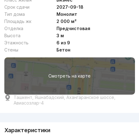
Срок сдачи
2027-09-18
Тип дома
Монолит
Площадь жк
2 000 м²
Отделка
Предчистовая
Высота
3 м
Этажность
6 из 9
Стены
Бетон
Смотреть на карте
Ташкент, Яшнабадский, Ахангаранское шоссе,
Авиасозлар-4
Реклама
Характеристики