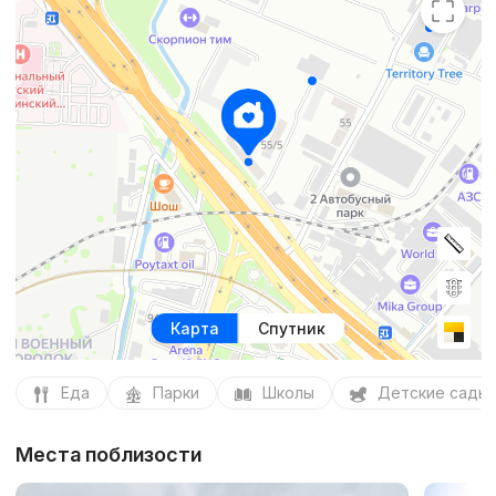
Карта
Спутник
Еда
Парки
Школы
Детские сады
Места поблизости