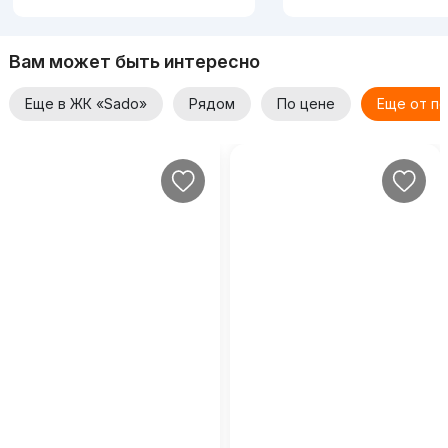
Вам может быть интересно
Еще в ЖК «Sado»
Рядом
По цене
Еще от п