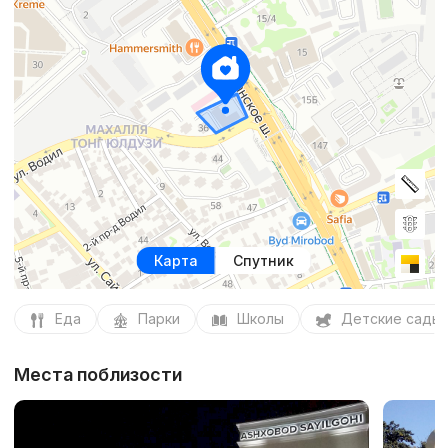
Карта
Спутник
Еда
Парки
Школы
Детские сады
Места поблизости