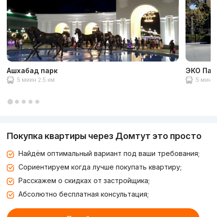
Ашхабад парк
ЭКО Пар
5 миин 2.5 км
5 мин 2
Покупка квартиры через Домтут это просто
Найдём оптимальный вариант под ваши требования;
Сориентируем когда лучше покупать квартиру;
Расскажем о скидках от застройщика;
Абсолютно бесплатная консультация;