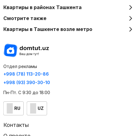
Инвестиционная привлекательность
Квартиры в районах Ташкента
Объект обладает высокой инвестиционной
Смотрите также
привлекательностью, так как коммерческая
недвижимость в центре столицы стабильно остается
Квартиры в Ташкенте возле метро
ликвидной и востребованной. Проект рассчитан на
долгосрочный успех — он подходит как для собственных
бизнес-потребностей, так и для сдачи помещений в
аренду с потенциально высоким доходом.
Отдел рекламы
+998 (78) 113-20-86
+998 (93) 390-30-10
Пн-Пт. С 9:30 до 18:00
RU
UZ
Контакты
О проекте