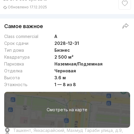
Обновлено 17.12.2025
Самое важное
Class commercial
A
Срок сдачи
2028-12-31
Тип дома
Бизнес
Квадратура
2 500 м²
Парковка
Наземная/Подземная
Отделка
Черновая
Высота
3.6 м
Этажность
1 — 8 из 8
Смотреть на карте
Ташкент, Яккасарайский, Махмуд Тараби улица, д.9,