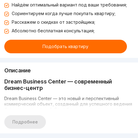
Найдём оптимальный вариант под ваши требования;
Сориентируем когда лучше покупать квартиру;
Расскажем о скидках от застройщика;
Абсолютно бесплатная консультация;
Подобрать квартиру
Описание
Dream Business Center — современный
бизнес-центр
Dream Business Center — это новый и перспективный
коммерческий объект, созданный для успешного ведения
бизнеса и инвестиций. Этот бизнес-центр представляет
собой качественное деловое пространство, которое
отвечает всем современным требованиям престижной
Подробнее
коммерческой недвижимости. Он идеально подходит для
размещения офисов, салонов, представительных бизнес-
пространств и других коммерческих целей.