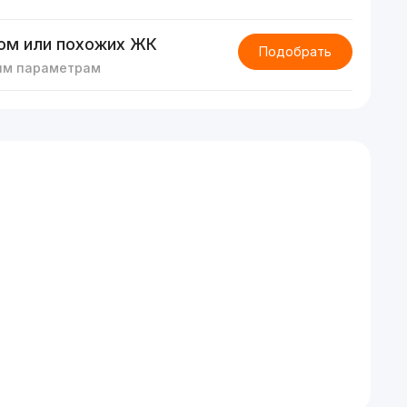
ом или похожих ЖК
Подобрать
им параметрам