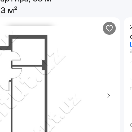
53 м²