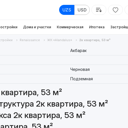
UZS
USD
остройки
Дома и участки
Коммерческая
Ипотека
Застройщ
стройки
Renaissance
ЖК «Alandalus»
2к квартира, 53 м²
Акбарак
Черновая
Подземная
квартира, 53 м²
руктура 2к квартира, 53 м²
са 2к квартира, 53 м²
артира, 53 м²