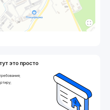
тут это просто
требования;
ртиру;