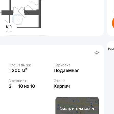
1/10
Рек
Площадь жк
Парковка
1 200 м²
Подземная
Этажность
Стены
2 — 10 из 10
Кирпич
Смотреть на карте