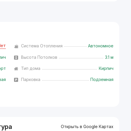
Нет
Система Отопления
Автономное
пич
Высота Потолков
3.1 м
орт
Тип дома
Кирпич
вая
Парковка
Подземная
тура
Открыть в Google Картах