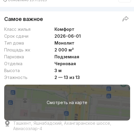
Самое важное
Класс жилья
Комфорт
Срок сдачи
2026-06-01
Тип дома
Монолит
Площадь жк
2 000 м²
Парковка
Подземная
Отделка
Черновая
Высота
3 м
Этажность
2 — 13 из 13
Смотреть на карте
Ташкент, Яшнабадский, Ахангаранское шоссе,
Авиасозлар-4