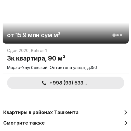
1.625.877.000 сумов.
Для уточнения деталей и более подробной информации
просьба связываться с застройщиком.
от
15.9 млн
сум
м²
Сдан 2020
,
Bahrom1
3к квартира, 90 м²
Мирзо-Улугбекский, Олтинтепа улица, д.150
+998 (93) 533...
Квартиры в районах Ташкента
Смотрите также