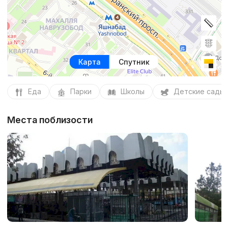
Карта
Спутник
Еда
Парки
Школы
Детские сады
Места поблизости