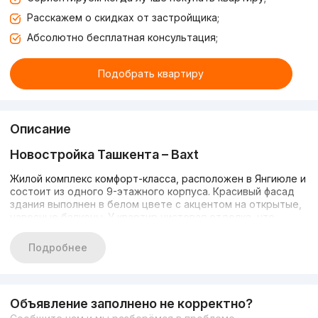
Расскажем о скидках от застройщика;
Абсолютно бесплатная консультация;
Подобрать квартиру
Описание
Новостройка Ташкента –
Baxt
Жилой комплекс комфорт-класса, расположен в Янгиюле и
состоит из одного 9-этажного корпуса. Красивый фасад
здания выполнен в белом цвете с акцентом на открытые,
навесные балконы. У квартир чистовая отделка, что
позволит въехать сразу после покупки.
Подробнее
В комплексе есть: IP-домофоны, проведенный интернет,
спортивный клуб, свой супермаркет, скоростной лифт,
открытая парковка и детская площадка. Он занимает 1.500
квадратных метров.
Объявление заполнено не корректно?