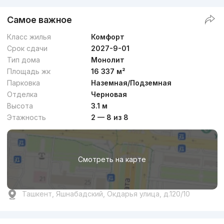
Самое важное
Класс жилья
Комфорт
Срок сдачи
2027-9-01
Тип дома
Монолит
Площадь жк
16 337 м²
Парковка
Наземная/Подземная
Отделка
Черновая
Высота
3.1 м
Этажность
2 — 8 из 8
Смотреть на карте
Ташкент, Яшнабадский, Окдарья улица, д.120/10