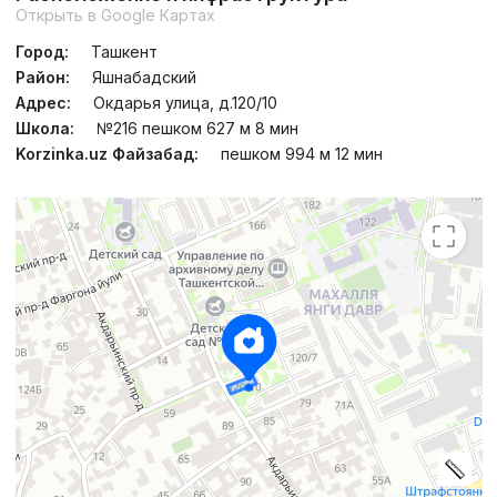
Открыть в Google Картах
Город:
Ташкент
Район:
Яшнабадский
Адрес:
Окдарья улица, д.120/10
Школа:
№216 пешком 627 м 8 мин
Korzinka.uz Файзабад:
пешком 994 м 12 мин