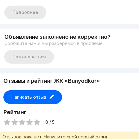
Входная железная дверь
Подробнее
Стеклопакеты на окна • Счётчики: воды, света и газа
Объявление заполнено не корректно?
И Двух контурный котел для горячей воды т отопления
Сообщите нам и мы разберёмся в проблеме
Тип постройки:
Пожаловаться
Каркасно-монолитный скелет
Газосиликатный блок
Отзывы и рейтинг ЖК «Bunyodkor»
Межквартирные перегородки газоблок
Написать отзыв
Квартиры продаются без ремонта в состоянии коробка
Рейтинг
Высота потолков 3,1 м
0 / 5
Инфраструктура:
Отзывов пока нет. Напишите свой первый отзыв