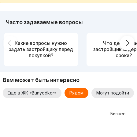
В каждом блоке имеются современный лифт
Удобное местоположение
Часто задаваемые вопросы
Супермаркеты и поликлиника в шаговой доступности
Какие вопросы нужно
Что делать, е
Детская площадка
задать застройщику перед
застройщик заде
покупкой?
сроки?
Срок сдачи объекта: 4 квартал 2024 год
Есть возможность приобрести квартиру без
первоначального взноса
Вам может быть интересно
Еще в ЖК «Bunyodkor»
Рядом
Могут подойти
Бизнес