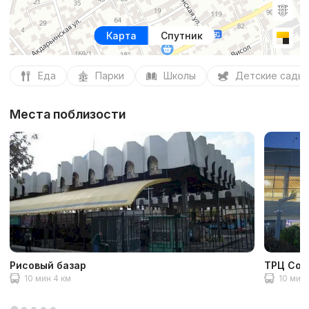
Карта
Спутник
Еда
Парки
Школы
Детские сады
Места поблизости
Рисовый базар
ТРЦ Com
10 мин 4 км
10 мин 